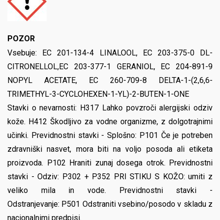
POZOR
Vsebuje: EC 201-134-4 LINALOOL, EC 203-375-0 DL-
CITRONELLOL,EC 203-377-1 GERANIOL, EC 204-891-9
NOPYL ACETATE, EC 260-709-8 DELTA-1-(2,6,6-
TRIMETHYL-3-CYCLOHEXEN-1-YL)-2-BUTEN-1-ONE
Stavki o nevarnosti: H317 Lahko povzroči alergijski odziv
kože. H412 Škodljivo za vodne organizme, z dolgotrajnimi
učinki. Previdnostni stavki - Splošno: P101 Če je potreben
zdravniški nasvet, mora biti na voljo posoda ali etiketa
proizvoda. P102 Hraniti zunaj dosega otrok. Previdnostni
stavki - Odziv: P302 + P352 PRI STIKU S KOŽO: umiti z
veliko mila in vode. Previdnostni stavki -
Odstranjevanje: P501 Odstraniti vsebino/posodo v skladu z
nacionalnimi predpisi.