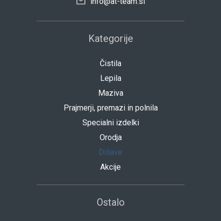
info@at-team.si
Kategorije
Čistila
Lepila
Maziva
Prajmerji, premazi in polnila
Specialni izdelki
Orodja
Dišave
Akcije
Ostalo