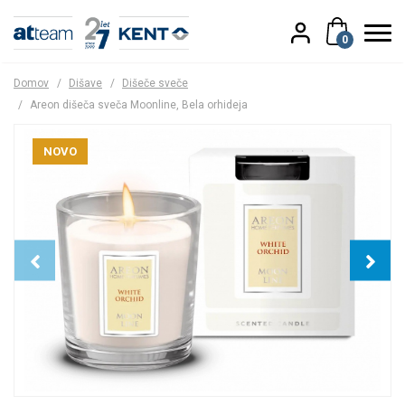
0
Domov
/
Dišave
/
Dišeče sveče
/
Areon dišeča sveča Moonline, Bela orhideja
NOVO