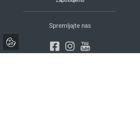
Zaposlujemo
Spremljajte nas
Naložbo izdelave spletne trgovine sofinancirata Republika
Slovenija in Evropska unija iz Evropskega sklada za
regionalni razvoj. Sofinanciranje je bilo pridobljeno z naslova
Vavčerja za digitalni marketing.