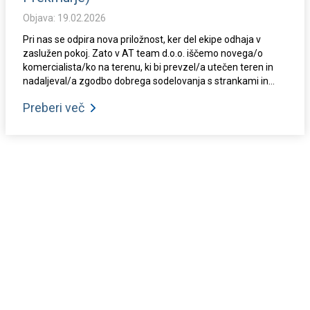
Objava: 19.02.2026
Pri nas se odpira nova priložnost, ker del ekipe odhaja v
zaslužen pokoj. Zato v AT team d.o.o. iščemo novega/o
komercialista/ko na terenu, ki bi prevzel/a utečen teren in
nadaljeval/a zgodbo dobrega sodelovanja s strankami in...
Preberi več