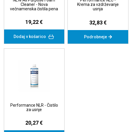
NEW All Purpose Foam
Performance NLC -
Cleaner - Nova
Krema za vzdrževanje
večnamenska čistila pena
usnja
19,22 €
32,83 €
Dodaj v košarico
Podrobneje
Performance NLR - Čistilo
za usnje
20,27 €