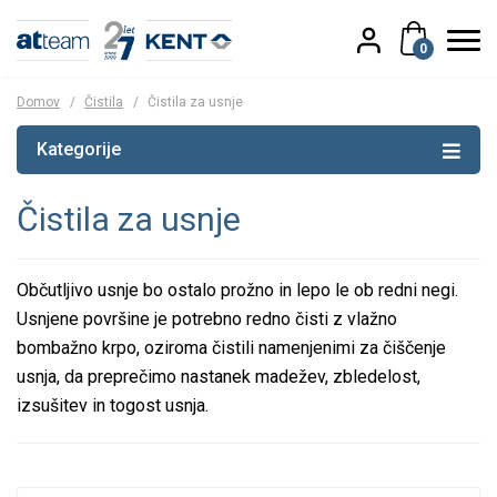
0
Domov
/
Čistila
/
Čistila za usnje
Kategorije
Čistila za usnje
Občutljivo usnje bo ostalo prožno in lepo le ob redni negi.
Usnjene površine je potrebno redno čisti z vlažno
bombažno krpo, oziroma čistili namenjenimi za čiščenje
usnja, da preprečimo nastanek madežev, zbledelost,
izsušitev in togost usnja.