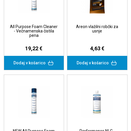
All Purpose Foam Cleaner
Areon vlažilni robčki za
- Večnamenska čistila
usnje
pena
19,22 €
4,63 €
Dodaj v košarico
Dodaj v košarico