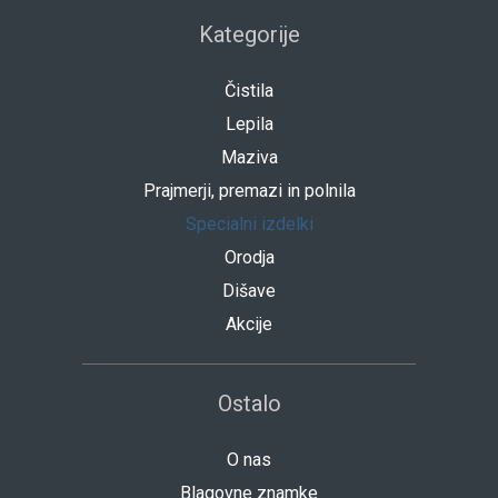
Kategorije
Čistila
Lepila
Maziva
Prajmerji, premazi in polnila
Specialni izdelki
Orodja
Dišave
Akcije
Ostalo
O nas
Blagovne znamke