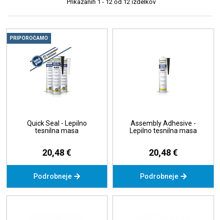
Prikazanih
1 - 12
od
12
izdelkov
PRIPOROČAMO
Quick Seal - Lepilno
Assembly Adhesive -
tesnilna masa
Lepilno tesnilna masa
20,48 €
20,48 €
Podrobneje
Podrobneje