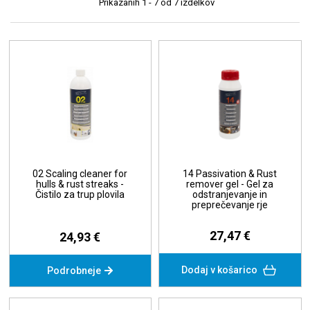
Prikazanih
1 - 7
od
7
izdelkov
02 Scaling cleaner for
14 Passivation & Rust
hulls & rust streaks -
remover gel - Gel za
Čistilo za trup plovila
odstranjevanje in
preprečevanje rje
27,47 €
24,93 €
Dodaj v košarico
Podrobneje