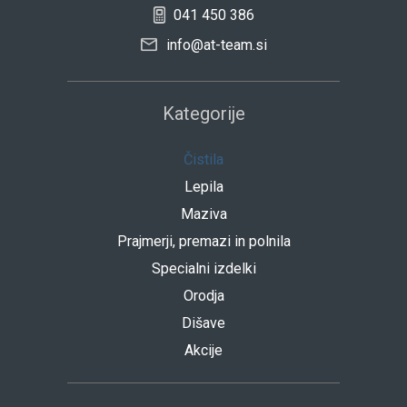
041 450 386
info@at-team.si
Kategorije
Čistila
Lepila
Maziva
Prajmerji, premazi in polnila
Specialni izdelki
Orodja
Dišave
Akcije