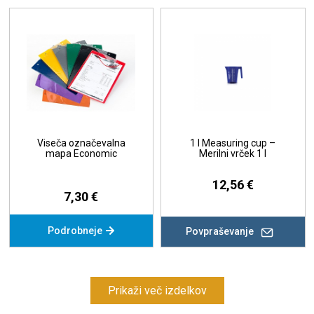
Viseča označevalna
1 l Measuring cup –
mapa Economic
Merilni vrček 1 l
12,56 €
7,30 €
Podrobneje
Povpraševanje
Prikaži več izdelkov