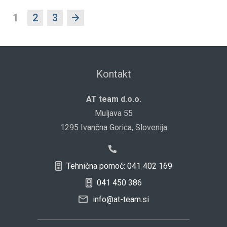
1
2
3
Kontakt
AT team d.o.o.
Muljava 55
1295 Ivančna Gorica, Slovenija
Tehnična pomoč: 041 402 169
041 450 386
info@at-team.si