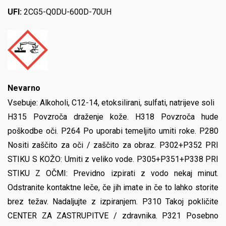
UFI:
2CG5-Q0DU-600D-70UH
Nevarno
Vsebuje: Alkoholi, C12-14, etoksilirani, sulfati, natrijeve soli
H315 Povzroča draženje kože. H318 Povzroča hude
poškodbe oči. P264 Po uporabi temeljito umiti roke. P280
Nositi zaščito za oči / zaščito za obraz. P302+P352 PRI
STIKU S KOŽO: Umiti z veliko vode. P305+P351+P338 PRI
STIKU Z OČMI: Previdno izpirati z vodo nekaj minut.
Odstranite kontaktne leče, če jih imate in če to lahko storite
brez težav. Nadaljujte z izpiranjem. P310 Takoj pokličite
CENTER ZA ZASTRUPITVE / zdravnika. P321 Posebno