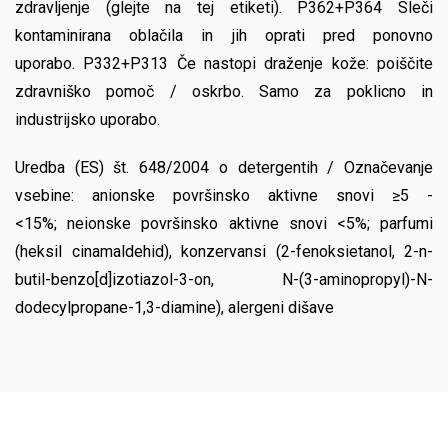
zdravljenje (glejte na tej etiketi). P362+P364 Sleči
kontaminirana oblačila in jih oprati pred ponovno
uporabo. P332+P313 Če nastopi draženje kože: poiščite
zdravniško pomoč / oskrbo. Samo za poklicno in
industrijsko uporabo.
Uredba (ES) št. 648/2004 o detergentih / Označevanje
vsebine: anionske površinsko aktivne snovi ≥5 -
<15%; neionske površinsko aktivne snovi <5%; parfumi
(heksil cinamaldehid), konzervansi (2-fenoksietanol, 2-n-
butil-benzo[d]izotiazol-3-on, N-(3-aminopropyl)-N-
dodecylpropane-1,3-diamine), alergeni dišave