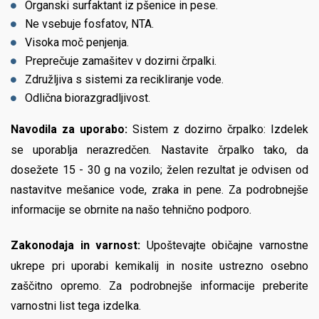
Organski surfaktant iz pšenice in pese.
Ne vsebuje fosfatov, NTA.
Visoka moč penjenja.
Preprečuje zamašitev v dozirni črpalki.
Združljiva s sistemi za recikliranje vode.
Odlična biorazgradljivost.
Navodila za uporabo:
Sistem z dozirno črpalko: Izdelek
se uporablja nerazredčen. Nastavite črpalko tako, da
dosežete 15 - 30 g na vozilo; želen rezultat je odvisen od
nastavitve mešanice vode, zraka in pene. Za podrobnejše
informacije se obrnite na našo tehnično podporo.
Zakonodaja in varnost:
Upoštevajte običajne varnostne
ukrepe pri uporabi kemikalij in nosite ustrezno osebno
zaščitno opremo. Za podrobnejše informacije preberite
varnostni list tega izdelka.