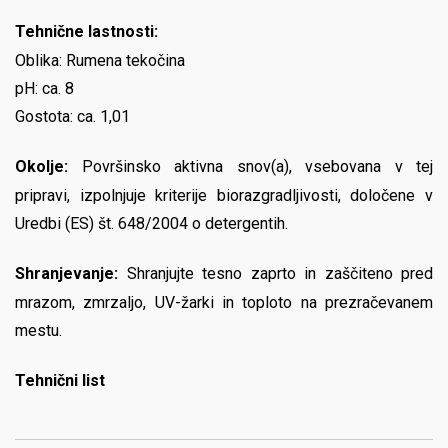
Tehnične lastnosti:
Oblika: Rumena tekočina
pH: ca. 8
Gostota: ca. 1,01
Okolje:
Površinsko aktivna snov(a), vsebovana v tej
pripravi, izpolnjuje kriterije biorazgradljivosti, določene v
Uredbi (ES) št. 648/2004 o detergentih.
Shranjevanje:
Shranjujte tesno zaprto in zaščiteno pred
mrazom, zmrzaljo, UV-žarki in toploto na prezračevanem
mestu.
Tehnični list