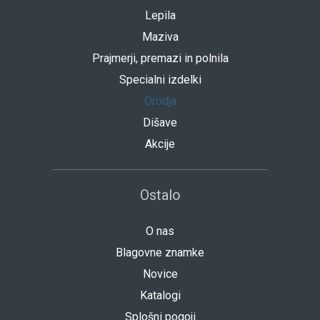
Lepila
Maziva
Prajmerji, premazi in polnila
Specialni izdelki
Orodja
Dišave
Akcije
Ostalo
O nas
Blagovne znamke
Novice
Katalogi
Splošni pogoji