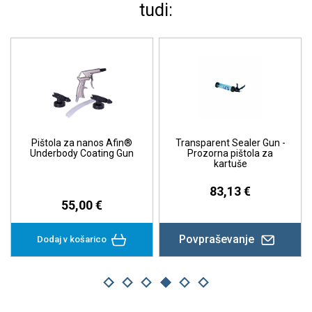
tudi:
Afin®
Transparent Sealer Gun -
Pištola za nanos MR4
g Gun
Prozorna pištola za
kartuše
83,13 €
236,97 €
Povpraševanje
Dodaj v košarico