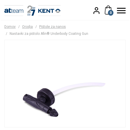
0
Domov
/
Orodja
/
Pištole za nanos
/
Nastavki za pištolo Afin® Underbody Coating Gun