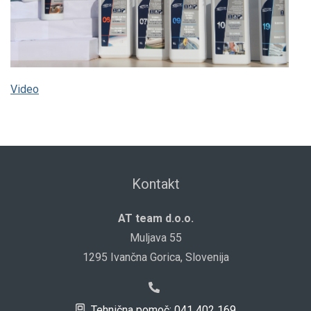
Video
Kontakt
AT team d.o.o.
Muljava 55
1295 Ivančna Gorica, Slovenija
Tehnična pomoč: 041 402 169