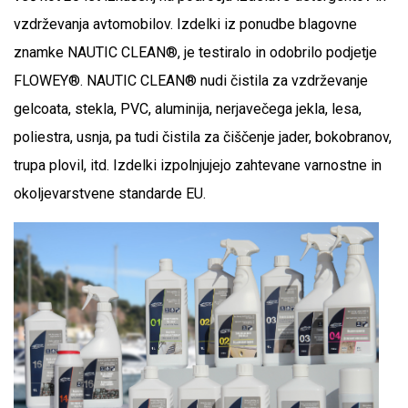
vzdrževanja avtomobilov. Izdelki iz ponudbe blagovne
znamke NAUTIC CLEAN®, je testiralo in odobrilo podjetje
FLOWEY®. NAUTIC CLEAN® nudi čistila za vzdrževanje
gelcoata, stekla, PVC, aluminija, nerjavečega jekla, lesa,
poliestra, usnja, pa tudi čistila za čiščenje jader, bokobranov,
trupa plovil, itd. Izdelki izpolnjujejo zahtevane varnostne in
okoljevarstvene standarde EU.