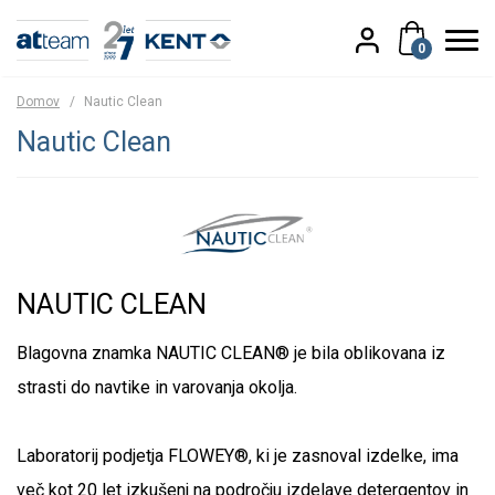
0
Domov
/
Nautic Clean
Nautic Clean
NAUTIC CLEAN
Blagovna znamka NAUTIC CLEAN® je bila oblikovana iz
strasti do navtike in varovanja okolja.
Laboratorij podjetja FLOWEY®, ki je zasnoval izdelke, ima
več kot 20 let izkušenj na področju izdelave detergentov in