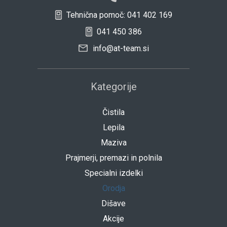
Tehnična pomoč: 041 402 169
041 450 386
info@at-team.si
Kategorije
Čistila
Lepila
Maziva
Prajmerji, premazi in polnila
Specialni izdelki
Orodja
Dišave
Akcije