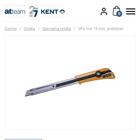
0
Domov
/
Orodja
/
Specialna orodja
/
Olfa nož 18 mm, podaljšan