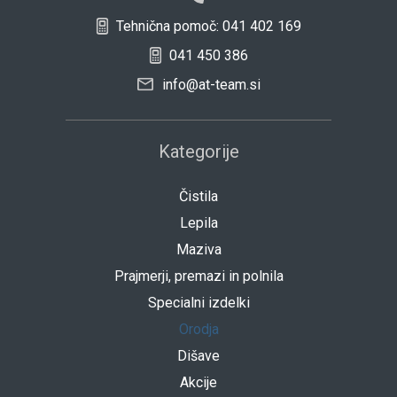
Tehnična pomoč: 041 402 169
041 450 386
info@at-team.si
Kategorije
Čistila
Lepila
Maziva
Prajmerji, premazi in polnila
Specialni izdelki
Orodja
Dišave
Akcije