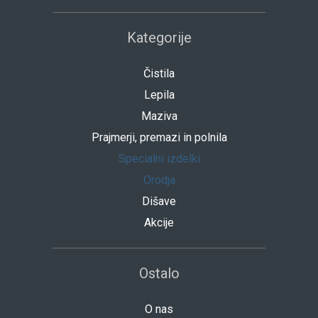
Kategorije
Čistila
Lepila
Maziva
Prajmerji, premazi in polnila
Specialni izdelki
Orodja
Dišave
Akcije
Ostalo
O nas