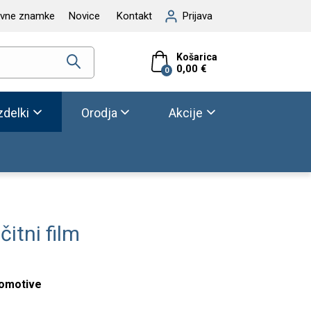
ovne znamke
Novice
Kontakt
Prijava
Košarica
0,00 €
0
zdelki
Orodja
Akcije
itni film
omotive