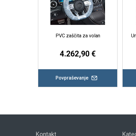
PVC zaščita za volan
Univerzalna najlonska p
zaščita
4.262,90 €
226,16 €
Povpraševanje
Povpraševanje
Kontakt
Kateg