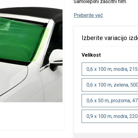
Samolepilni zaščitni film.
istila za verigo
epila za les
SF izdelki
pecialna orodja
tojala
Preberite več
istila in nega rok
epila za kovino
arilni set
ozatorji
Izberite variacijo izd
istila in razmastila
epila za navtiko
luca oprema
ditivi
pecialna lepila
Velikost
opila
0,6 x 100 m, modra, 21
olirna in loščilna
0,6 x 100 m, zelena, 50
redstva
dstranjevalci rje
0,6 x 50 m, prozorna, 4
pecialna čistila
0,9 x 100 m, modra, 22