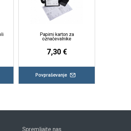
pirni karton za
Prevleka za sedež iz najlona
značevalnike
7,30 €
32,13 €
praševanje
Povpraševanje
Spremljajte nas