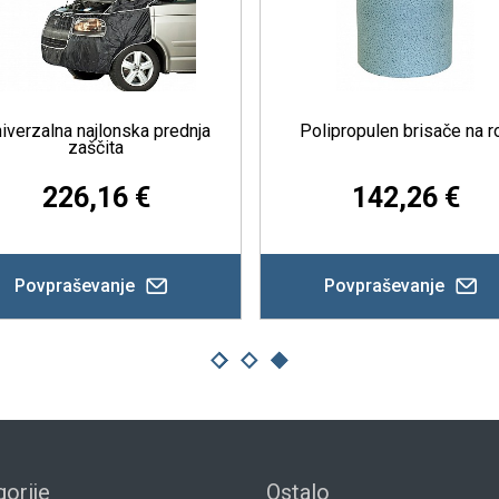
rednja
Polipropulen brisače na roli
Pa
o
142,26 €
Povpraševanje
Pov
orije
Ostalo