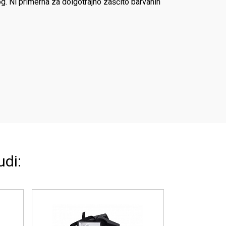
og. Ni primerna za dolgotrajno zaščito barvanih
udi: