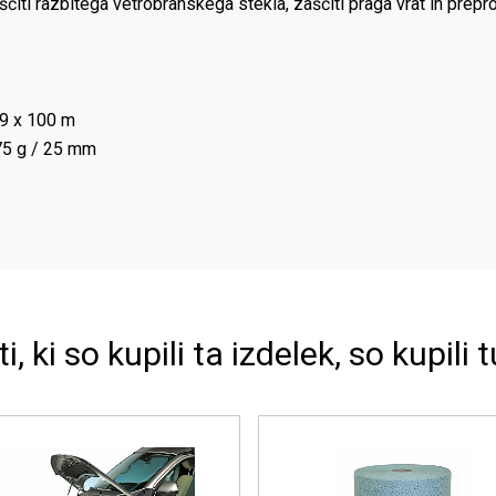
aščiti razbitega vetrobranskega stekla, zaščiti praga vrat in prepr
0,9 x 100 m
475 g / 25 mm
ti, ki so kupili ta izdelek, so kupili t