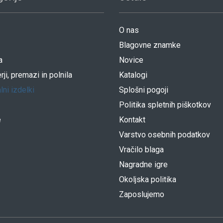
O nas
Blagovne znamke
a
Novice
rji, premazi in polnila
Katalogi
lni izdelki
Splošni pogoji
Politika spletnih piškotkov
e
Kontakt
Varstvo osebnih podatkov
Vračilo blaga
Nagradne igre
Okoljska politika
Zaposlujemo