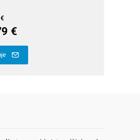
 €
79 €
nje