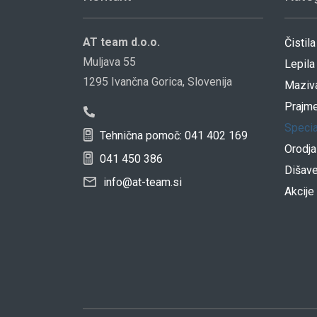
AT team d.o.o.
Čistila
Muljava 55
Lepila
1295 Ivančna Gorica, Slovenija
Maziv
Prajme
Specia
Tehnična pomoč: 041 402 169
Orodja
041 450 386
Dišav
info@at-team.si
Akcije