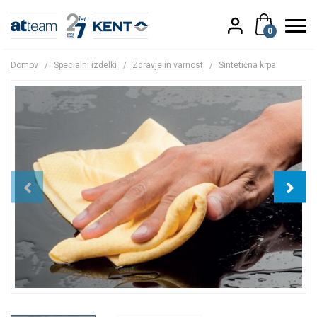
0
Domov
/
Specialni izdelki
/
Zdravje in varnost
/
Sintetična krpa