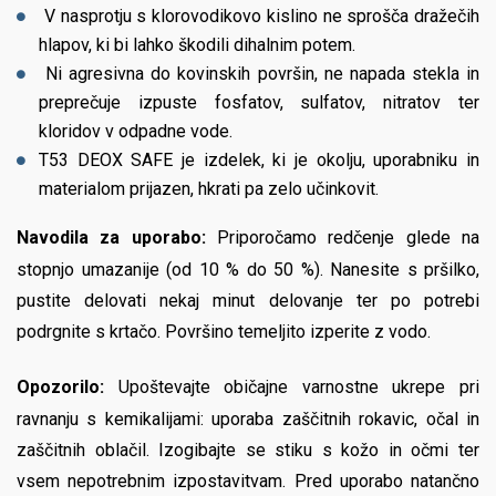
V nasprotju s klorovodikovo kislino ne sprošča dražečih
hlapov, ki bi lahko škodili dihalnim potem.
Ni agresivna do kovinskih površin, ne napada stekla in
preprečuje izpuste fosfatov, sulfatov, nitratov ter
kloridov v odpadne vode.
T53 DEOX SAFE je izdelek, ki je okolju, uporabniku in
materialom prijazen, hkrati pa zelo učinkovit.
Navodila za uporabo:
Priporočamo redčenje glede na
stopnjo umazanije (od 10 % do 50 %). Nanesite s pršilko,
pustite delovati nekaj minut delovanje ter po potrebi
podrgnite s krtačo. Površino temeljito izperite z vodo.
Opozorilo:
Upoštevajte običajne varnostne ukrepe pri
ravnanju s kemikalijami: uporaba zaščitnih rokavic, očal in
zaščitnih oblačil. Izogibajte se stiku s kožo in očmi ter
vsem nepotrebnim izpostavitvam. Pred uporabo natančno