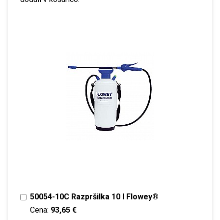
50054-10C Razpršilka 10 l Flowey®
Cena:
93,65 €