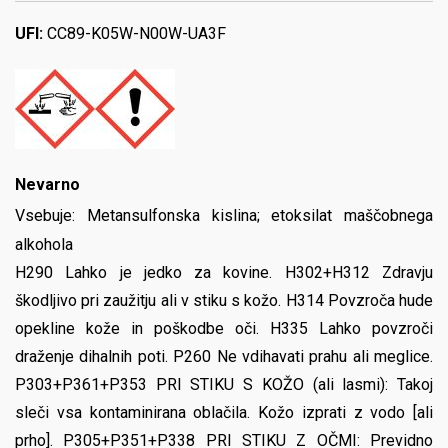
UFI:
CC89-K05W-N00W-UA3F
Nevarno
Vsebuje:
Metansulfonska kislina; etoksilat maščobnega
alkohola
H290 Lahko je jedko za kovine. H302+H312 Zdravju
škodljivo pri zaužitju ali v stiku s kožo. H314 Povzroča hude
opekline kože in poškodbe oči. H335 Lahko povzroči
draženje dihalnih poti. P260 Ne vdihavati prahu ali meglice.
P303+P361+P353 PRI STIKU S KOŽO (ali lasmi): Takoj
sleči vsa kontaminirana oblačila. Kožo izprati z vodo [ali
prho]. P305+P351+P338 PRI STIKU Z OČMI: Previdno