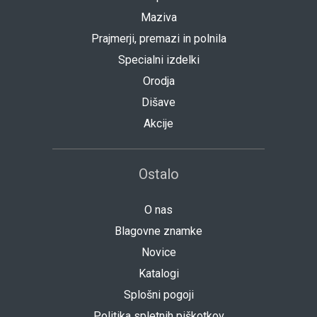
Maziva
Prajmerji, premazi in polnila
Specialni izdelki
Orodja
Dišave
Akcije
Ostalo
O nas
Blagovne znamke
Novice
Katalogi
Splošni pogoji
Politika spletnih piškotkov