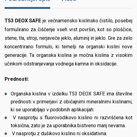
T53 DEOX SAFE
je večnamensko kislinsko čistilo, posebej
formulirano za čiščenje vseh vrst površin, kot so ploščice,
stene, tla, stroji, nerjaveče jeklo, aluminij in jeklo. Gre za zelo
koncentrirano formulo, ki temelji na organski kislini nove
generacije. Ta organska kislina je močna kislina z visokim
učinkom odstranjevanja vodnega kamna in oksidacije.
Prednosti:
Organska kislina v izdelku T53 DEOX SAFE ima številne
prednosti v primerjavi z običajnimi mineralnimi kislinami,
ki se uporabljajo v podobnih aplikacijah:
V nasprotju s fluorovodikovo kislino ni razvrščena kot
toksična, zato je za uporabnika bistveno manj nevarna.
V nasprotju z dušikovo kislino ni oksidativna.