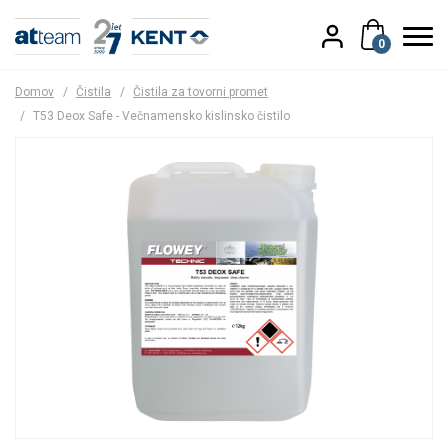
0
Domov
/
Čistila
/
Čistila za tovorni promet
/
T53 Deox Safe - Večnamensko kislinsko čistilo