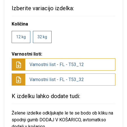
Izberite variacijo izdelka:
Količina
12 kg
32 kg
Varnostni listi:
Varnostni list - FL - T53_12
Varnostni list - FL - T53_32
K izdelku lahko dodate tudi:
Želene izdelke odkljukajte le te se bodo ob kliku na
spodnji gumb DODAJ V KOŠARICO, avtomatkso
dodali v košarico.