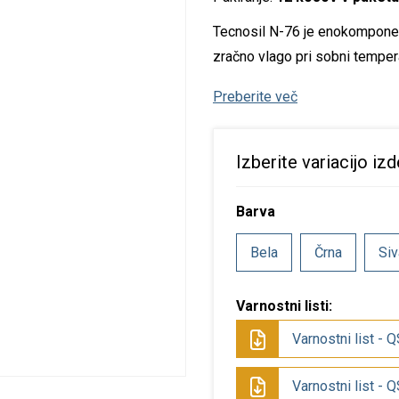
istila za verigo
epila za les
SF izdelki
pecialna orodja
tojala
Tecnosil N-76 je enokomponente
zračno vlago pri sobni tempera
istila in nega rok
epila za kovino
arilni set
ozatorji
Preberite več
istila in razmastila
epila za navtiko
luca oprema
ditivi
pecialna lepila
Izberite variacijo izd
opila
Barva
olirna in loščilna
redstva
Bela
Črna
Siv
dstranjevalci rje
Varnostni listi:
pecialna čistila
Varnostni list - 
Varnostni list - 