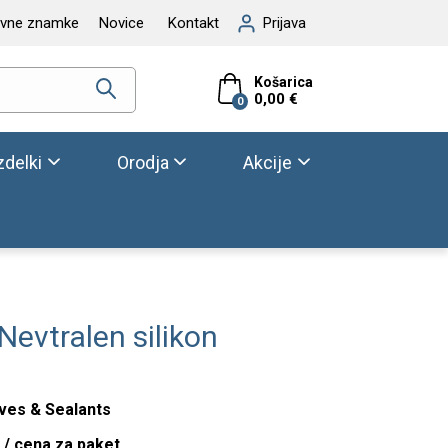
ovne znamke
Novice
Kontakt
Prijava
Košarica
0,00 €
0
zdelki
Orodja
Akcije
Nevtralen silikon
ves & Sealants
 / cena za paket