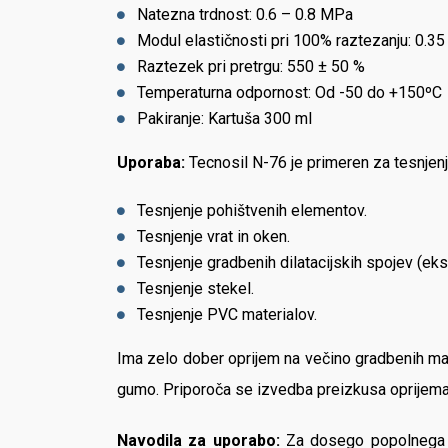
Natezna trdnost: 0.6 – 0.8 MPa
Modul elastičnosti pri 100% raztezanju: 0.3
Raztezek pri pretrgu: 550 ± 50 %
Temperaturna odpornost: Od -50 do +150ºC
Pakiranje: Kartuša 300 ml
Uporaba:
Tecnosil N-76 je primeren za tesnjenj
Tesnjenje pohištvenih elementov.
Tesnjenje vrat in oken.
Tesnjenje gradbenih dilatacijskih spojev (eksp
Tesnjenje stekel.
Tesnjenje PVC materialov.
Ima zelo dober oprijem na večino gradbenih materi
gumo. Priporoča se izvedba preizkusa oprijema n
Navodila za uporabo:
Za dosego popolnega op