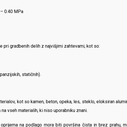
5 – 0.40 MPa
e pri gradbenih delih z najvišjimi zahtevami, kot so:
anzijskih, statičnih).
alov, kot so kamen, beton, opeka, les, steklo, eloksiran aluminij,
a vseh materialih, ki niso uporabniku znani.
rijema na podlago mora biti površina čista in brez prahu, mašč