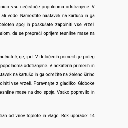
er niso vse nečistoče popolnoma odstranjene. V
ov ali vode. Namestite nastavek na kartušo in ga
celoten spoj in poskušate zapolniti vse vrzel.
ialom, da se prepreči oprijem tesnilne mase na
čistoč, rje, ipd. V določenih primerih je poleg
 popolnoma odstranjene. V nekaterih primerih in
stavek na kartušo in ga odrežite na želeno širino
lniti vse vrzeli. Poravnajte z gladilko. Globoke
tesnilne mase na dno spoja. Vsako popravilo in
an od virov toplote in vlage. Rok uporabe: 14