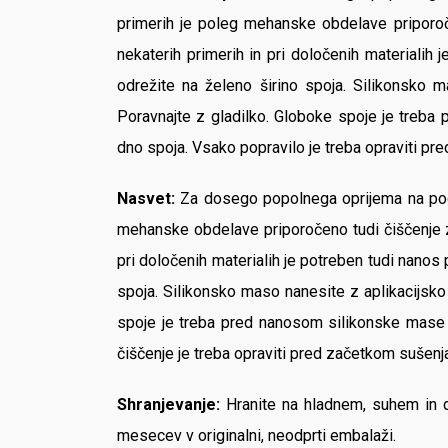
primerih je poleg mehanske obdelave priporoče
nekaterih primerih in pri določenih materialih 
odrežite na želeno širino spoja. Silikonsko m
Poravnajte z gladilko. Globoke spoje je treba
dno spoja. Vsako popravilo je treba opraviti p
Nasvet:
Za dosego popolnega oprijema na podla
mehanske obdelave priporočeno tudi čiščenje z 
pri določenih materialih je potreben tudi nanos 
spoja. Silikonsko maso nanesite z aplikacijsko 
spoje je treba pred nanosom silikonske mase z
čiščenje je treba opraviti pred začetkom sušenj
Shranjevanje:
Hranite na hladnem, suhem in 
mesecev v originalni, neodprti embalaži.