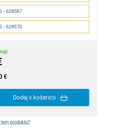
QS - 628587
QS - 628570
ogi
€
0 €
Dodaj v košarico
o tem produktu?