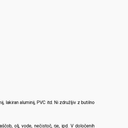
 lakiran aluminij, PVC itd. Ni združljiv z butilno
ob, olj, vode, nečistoč, rje, ipd. V določenih