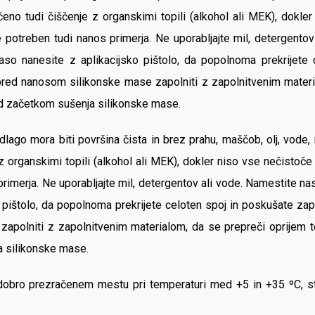
no tudi čiščenje z organskimi topili (alkohol ali MEK), dokl
je potreben tudi nanos primerja. Ne uporabljajte mil, detergent
aso nanesite z aplikacijsko pištolo, da popolnoma prekrijete 
 pred nanosom silikonske mase zapolniti z zapolnitvenim mater
red začetkom sušenja silikonske mase.
go mora biti površina čista in brez prahu, maščob, olj, vode, ne
organskimi topili (alkohol ali MEK), dokler niso vse nečistoče
primerja. Ne uporabljajte mil, detergentov ali vode. Namestite na
pištolo, da popolnoma prekrijete celoten spoj in poskušate zapo
apolniti z zapolnitvenim materialom, da se prepreči oprijem 
a silikonske mase.
dobro prezračenem mestu pri temperaturi med +5 in +35 ºC, str