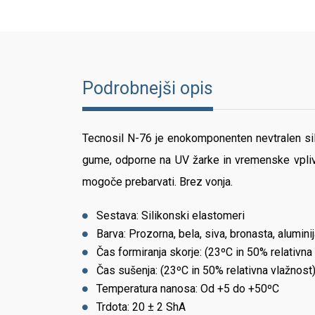
Podrobnejši opis
Tecnosil N-76 je enokomponenten nevtralen sili
gume, odporne na UV žarke in vremenske vplive.
mogoče prebarvati. Brez vonja.
Sestava: Silikonski elastomeri
Barva: Prozorna, bela, siva, bronasta, aluminij
Čas formiranja skorje: (23ºC in 50% relativna
Čas sušenja: (23ºC in 50% relativna vlažnos
Temperatura nanosa: Od +5 do +50ºC
Trdota: 20 ± 2 ShA