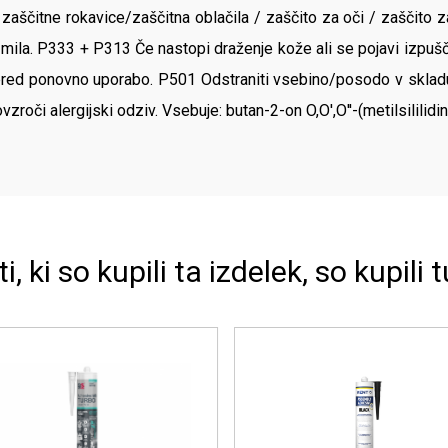
zaščitne rokavice/zaščitna oblačila / zaščito za oči / zaščito
mila. P333 + P313 Če nastopi draženje kože ali se pojavi izpušč
ti pred ponovno uporabo. P501 Odstraniti vsebino/posodo v sklad
vzroči alergijski odziv. Vsebuje: butan-2-on O,O',O''-(metilsililidin
ti, ki so kupili ta izdelek, so kupili t