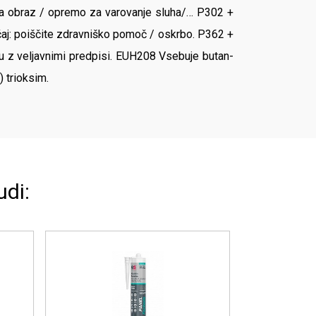
 za obraz / opremo za varovanje sluha/… P302 +
aj: poiščite zdravniško pomoč / oskrbo. P362 +
u z veljavnimi predpisi. EUH208 Vsebuje butan-
) trioksim.
udi: