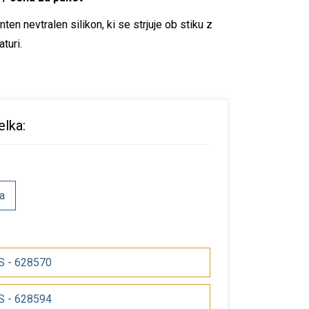
n nevtralen silikon, ki se strjuje ob stiku z
turi.
elka:
a
QS - 628570
QS - 628594