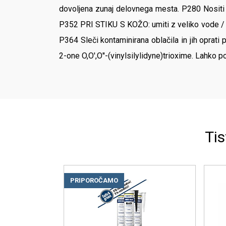
dovoljena zunaj delovnega mesta. P280 Nositi 
P352 PRI STIKU S KOŽO: umiti z veliko vode / 
P364 Sleči kontaminirana oblačila in jih opra
2-one O,O',O''-(vinylsilylidyne)trioxime. Lahko po
Tis
PRIPOROČAMO