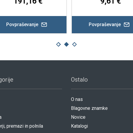
191,16 €
9,61 €
Povpraševanje
Povpraševanje
orije
Ostalo
O nas
Blagovne znamke
a
Novice
rji, premazi in polnila
Katalogi