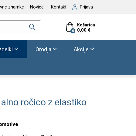
ovne znamke
Novice
Kontakt
Prijava
Košarica
0,00 €
0
zdelki
Orodja
Akcije
alno ročico z elastiko
omotive