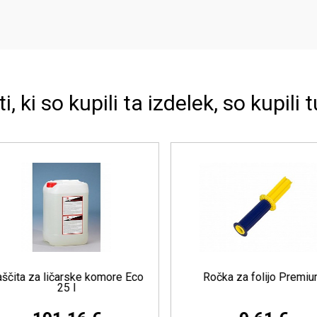
ti, ki so kupili ta izdelek, so kupili t
čita za ličarske komore Eco
Ročka za folijo Premiu
25 l