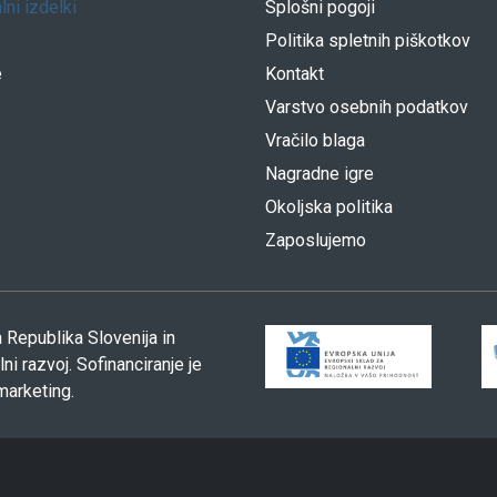
lni izdelki
Splošni pogoji
Politika spletnih piškotkov
e
Kontakt
Varstvo osebnih podatkov
Vračilo blaga
Nagradne igre
Okoljska politika
Zaposlujemo
 Republika Slovenija in
i razvoj. Sofinanciranje je
marketing.