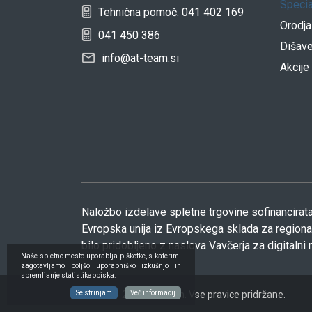
Specia
Tehnična pomoč: 041 402 169
Orodja
041 450 386
Dišav
info@at-team.si
Akcije
Naložbo izdelave spletne trgovine sofinancirata
Evropska unija iz Evropskega sklada za regionaln
bilo pridobljeno z naslova Vavčerja za digitalni 
Naše spletno mesto uporablja piškotke, s katerimi
zagotavljamo boljšo uporabniško izkušnjo in
spremljanje statistike obiska.
© 2022 - 2026 AT team. Vse pravice pridržane.
Se strinjam
Več informacij