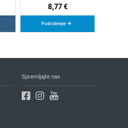
6
8,77 €
Podrobneje
Povpr
Spremljajte nas