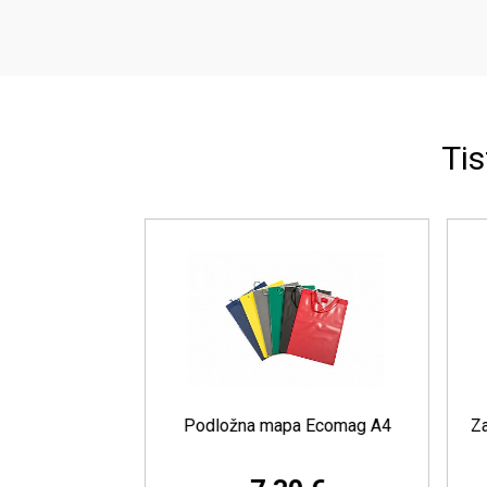
Tis
e mape, pet
Podložna mapa Ecomag A4
Zaš