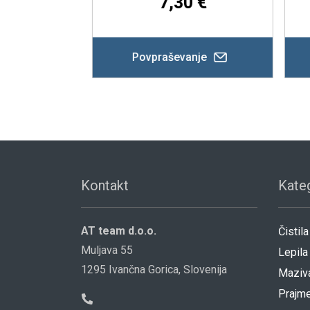
09 €
7,30 €
je
Povpraševanje
Kontakt
Kateg
AT team d.o.o.
Čistila
Muljava 55
Lepila
1295 Ivančna Gorica, Slovenija
Maziv
Prajme