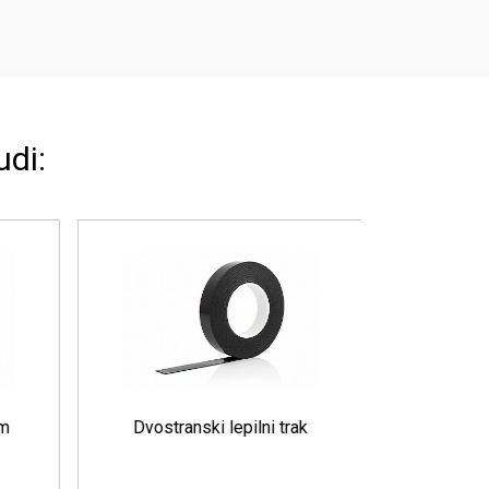
udi:
m
Dvostranski lepilni trak
Zašč