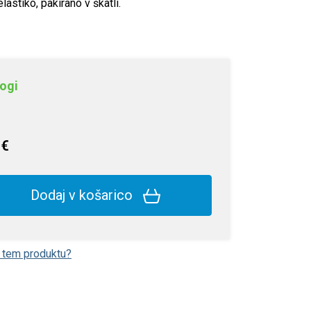
lastiko, pakirano v škatli.
ogi
 €
Dodaj v košarico
o tem produktu?