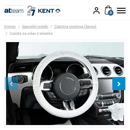
0
Domov
/
Specialni izdelki
/
Zaščitna sredstva (Serwo)
/
Zaščita za volan z elastiko