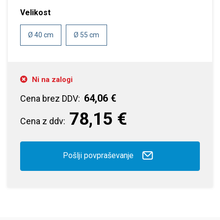
Velikost
Ø 40 cm
Ø 55 cm
Ni na zalogi
64,06 €
Cena brez DDV:
78,15 €
Cena z ddv:
Pošlji povpraševanje