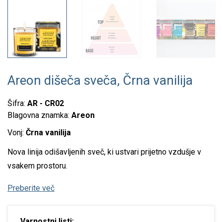
Areon dišeča sveča, Črna vanilija
Šifra:
AR - CR02
Blagovna znamka:
Areon
Vonj:
Črna vanilija
Nova linija odišavljenih sveč, ki ustvari prijetno vzdušje v
vsakem prostoru.
Preberite več
Varnostni listi: