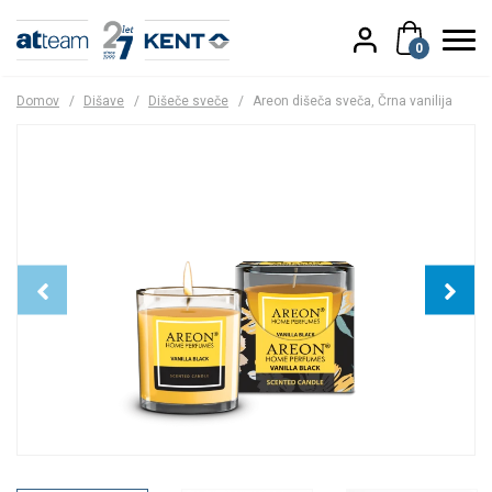
0
Domov
/
Dišave
/
Dišeče sveče
/
Areon dišeča sveča, Črna vanilija