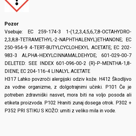
Pozor
Vsebuje: EC 259-174-3 1-(1,2,3,4,5,6,7,8-OCTAHYDRO-
2,3,8,8-TETRAMETHYL-2-NAPHTHALENYL)ETHANONE; EC
250-954-9 4-TERT-BUTYLCYCLOHEXYL ACETATE; EC 202-
983-3 ALPHA-HEXYLCINNAMALDEHYDE; 601-029-00-7
DELETED: SEE INDEX 601-096-00-2 (R)-P-MENTHA-1,8-
DIENE; EC 204-116-4 LINALYL ACETATE
H317 Lahko povzroči alergijski odziv kože. H412 Škodljivo
za vodne organizme, z dolgotrajnimi učinki. P101 Če je
potreben zdravniški nasvet, mora biti na voljo posoda ali
etiketa proizvoda. P102 Hraniti zunaj dosega otrok. P302 +
P352 PRI STIKU S KOŽO: umiti z veliko mila in vode.