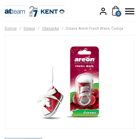
0
Domov
/
Dišave
/
Obešanke
/
Dišava Areon Fresh Wave, Češnja