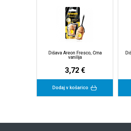
Črna vanilija
Dišava Areon Fresco, Črna
Di
vanilija
 €
3,72 €
rico
Dodaj v košarico