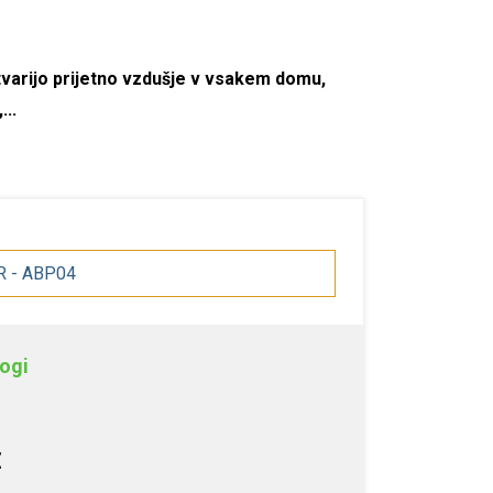
stvarijo prijetno vzdušje v vsakem domu,
...
AR - ABP04
ogi
€