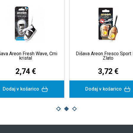
šava Areon Fresh Wave, Črni
Dišava Areon Fresco Sport 
kristal
Zlato
2,74 €
3,72 €
Dodaj v košarico
Dodaj v košarico