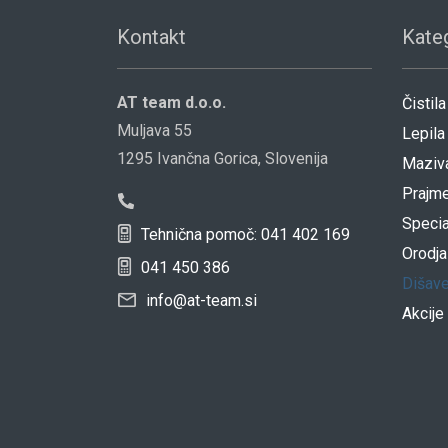
Kontakt
Kateg
AT team d.o.o.
Čistila
Muljava 55
Lepila
1295 Ivančna Gorica, Slovenija
Maziv
Prajme
Specia
Tehnična pomoč: 041 402 169
Orodja
041 450 386
Dišav
info@at-team.si
Akcije