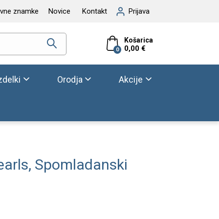
ovne znamke
Novice
Kontakt
Prijava
Košarica
0,00 €
0
zdelki
Orodja
Akcije
earls, Spomladanski