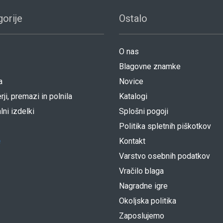
orije
Ostalo
O nas
Blagovne znamke
a
Novice
rji, premazi in polnila
Katalogi
lni izdelki
Splošni pogoji
Politika spletnih piškotkov
e
Kontakt
Varstvo osebnih podatkov
Vračilo blaga
Nagradne igre
Okoljska politika
Zaposlujemo