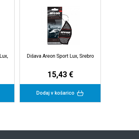
Lux,
Dišava Areon Sport Lux, Srebro
Dišava Ar
15,43 €
Dodaj v košarico
Dodaj 