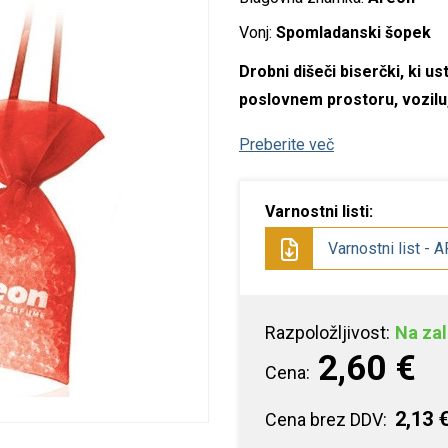
istila za verigo
epila za les
SF izdelki
pecialna orodja
tojala
Vonj:
Spomladanski šopek
Drobni dišeči biserčki, ki u
istila in nega rok
epila za kovino
arilni set
ozatorji
poslovnem prostoru, vozilu,
istila in razmastila
epila za navtiko
luca oprema
Preberite več
ditivi
pecialna lepila
Varnostni listi:
opila
Varnostni list - 
olirna in loščilna
redstva
dstranjevalci rje
Razpoložljivost:
Na zal
2,60 €
pecialna čistila
Cena:
2,13 
Cena brez DDV: