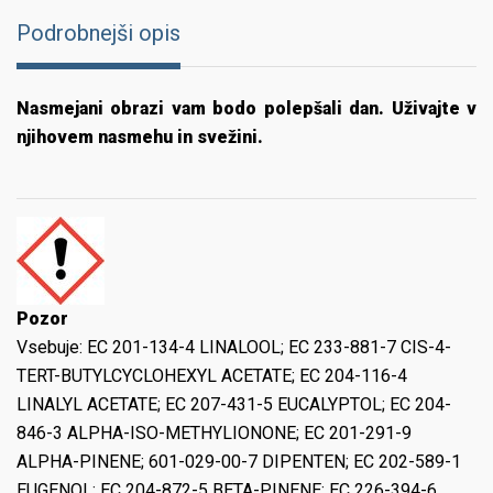
Podrobnejši opis
Nasmejani obrazi vam bodo polepšali dan. Uživajte v
njihovem nasmehu in svežini.
Pozor
Vsebuje:
EC 201-134-4 LINALOOL; EC 233-881-7 CIS-4-
TERT-BUTYLCYCLOHEXYL ACETATE; EC 204-116-4
LINALYL ACETATE; EC 207-431-5 EUCALYPTOL; EC 204-
846-3 ALPHA-ISO-METHYLIONONE; EC 201-291-9
ALPHA-PINENE; 601-029-00-7 DIPENTEN; EC 202-589-1
EUGENOL; EC 204-872-5 BETA-PINENE; EC 226-394-6