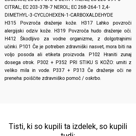
CITRAL; EC 203-378-7 NEROL; EC 268-264-1 2,4-
DIMETHYL-3-CYCLOHEXEN-1-CARBOXALDEHYDE
H315 Povzroča draženje kože. H317 Lahko povzroči
alergijski odziv kože. H319 Povzroča hudo draženje oči.
H412 Škodljivo za vodne organizme, z dolgotrajnimi
učinki. P101 Če je potreben zdravniški nasvet, mora biti na
voljo posoda ali etiketa proizvoda. P102 Hraniti zunaj
dosega otrok. P302 + P352 PRI STIKU S KOŽO: umiti z
veliko mila in vode. P337 + P313 Če draženje oči ne
preneha: poiščite zdravniško pomoč / oskrbo.
Tisti, ki so kupili ta izdelek, so kupili
tudi: