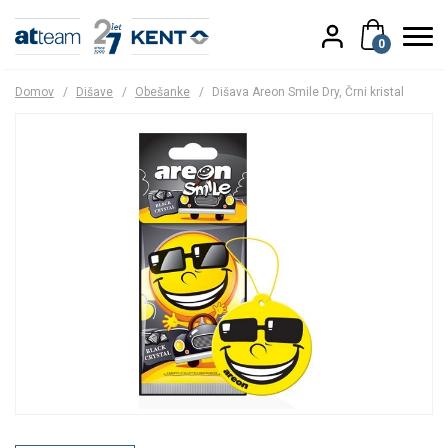
0
Domov
/
Dišave
/
Obešanke
/
Dišava Areon Smile Dry, Črni kristal