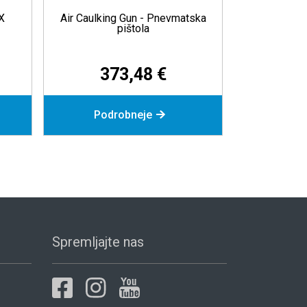
Pištola za kartuše in folije 600
Spray Gun for Und
ml
Coating - Pištola z
26,94 €
256,12 €
Dodaj v košarico
Povpraševanje
Spremljajte nas