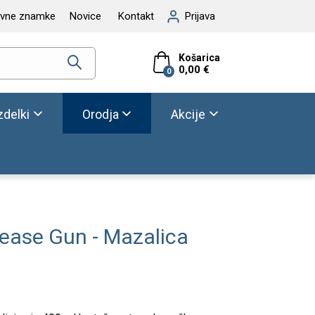
ovne znamke
Novice
Kontakt
Prijava
Košarica
0,00 €
0
zdelki
Orodja
Akcije
rease Gun - Mazalica