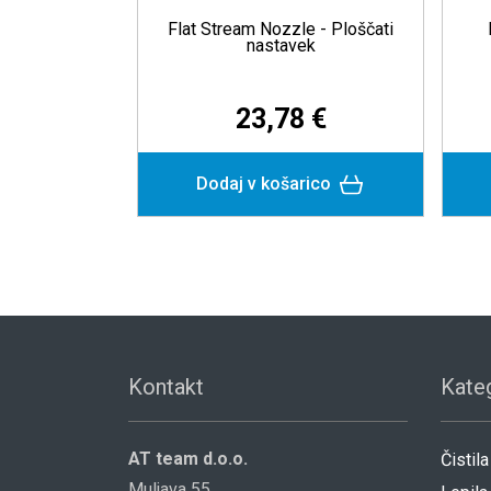
ti
Nastavki za pištolo Afin®
Pištola z
Underbody Coating Gun
50,44 €
23
Dodaj v košarico
Dodaj v
Kontakt
Kateg
AT team d.o.o.
Čistila
Muljava 55