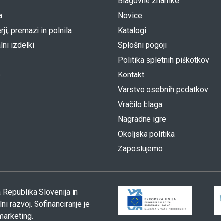
Blagovne znamke
a
Novice
rji, premazi in polnila
Katalogi
lni izdelki
Splošni pogoji
Politika spletnih piškotkov
e
Kontakt
Varstvo osebnih podatkov
Vračilo blaga
Nagradne igre
Okoljska politika
Zaposlujemo
 Republika Slovenija in
i razvoj. Sofinanciranje je
marketing.