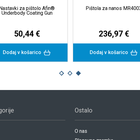
a nanos MR400X
Air Caulking Gun - Pnevmatska
pištola
6,97 €
373,48 €
 košarico
Podrobneje
orije
Ostalo
O nas