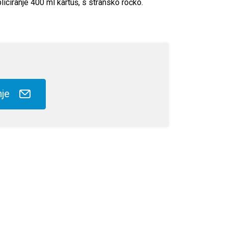
iciranje 400 ml kartuš, s stransko ročko.
nje