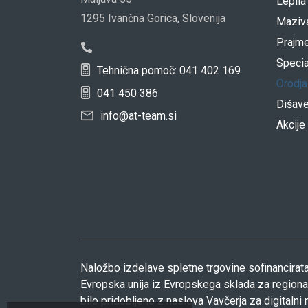
Lepila
1295 Ivančna Gorica, Slovenija
Maziv
Prajme
Specia
Tehnična pomoč: 041 402 169
Orodja
041 450 386
Dišav
info@at-team.si
Akcije
Naložbo izdelave spletne trgovine sofinancirata
Evropska unija iz Evropskega sklada za regionaln
bilo pridobljeno z naslova Vavčerja za digitalni 