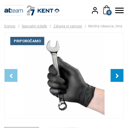
0
Domov
/
Specialni izdelki
/
Zdravje in varnost
/
Nitrilne rokavice, črne
PRIPOROČAMO