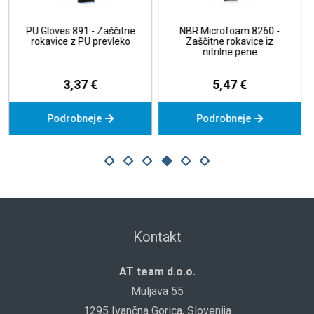
NBR Microfoam 8260 -
Ear Plugs - Ušesni čepki
Zaščitne rokavice iz
nitrilne pene
38,44 €
5,47 €
Povpraševanje
Podrobneje
Kontakt
AT team d.o.o.
Muljava 55
1295 Ivančna Gorica, Slovenija