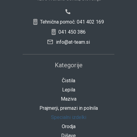
Tehnična pomoč: 041 402 169
041 450 386
info@at-team.si
Kategorije
Čistila
Lepila
Maziva
Prajmerji, premazi in polnila
Specialni izdelki
Orodja
Dišave