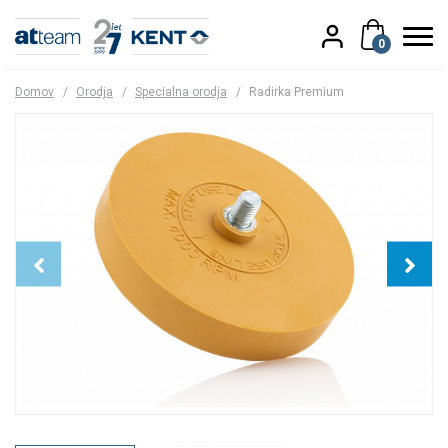
0
Domov
/
Orodja
/
Specialna orodja
/
Radirka Premium