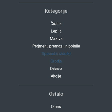
Kategorije
Čistila
Lepila
Maziva
Prajmerji, premazi in polnila
Specialni izdelki
Orodja
Dišave
Akcije
Ostalo
O nas