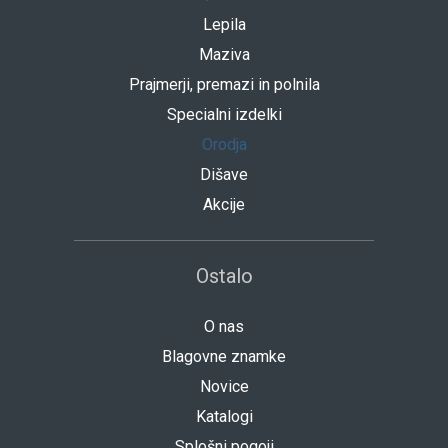
Lepila
Maziva
Prajmerji, premazi in polnila
Specialni izdelki
Orodja
Dišave
Akcije
Ostalo
O nas
Blagovne znamke
Novice
Katalogi
Splošni pogoji