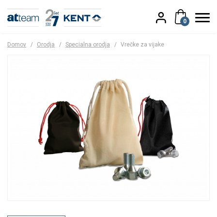
0
Domov
/
Orodja
/
Specialna orodja
/
Vrečke za vijake