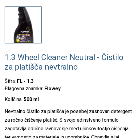
1.3 Wheel Cleaner Neutral - Čistilo
za platišča nevtralno
Šifra:
FL - 1.3
Blagovna znamka:
Flowey
Količina:
500 ml
Nevtralno čistilo za platišča je posebej zasnovan detergent
za ročno čiščenje platišč. S svojo edinstveno formulo
zagotavlja odlično ravnovesje med učinkovitostjo čiščenja
ter varnostjo za materiale in uporabnike. Obnavlja sijaj