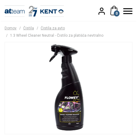
0
Domov
/
Čistila
/
Čistila za avto
/
1.3 Wheel Cleaner Neutral - Čistilo za platišča nevtralno