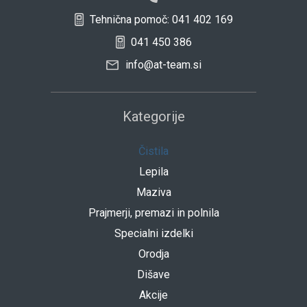
Tehnična pomoč: 041 402 169
041 450 386
info@at-team.si
Kategorije
Čistila
Lepila
Maziva
Prajmerji, premazi in polnila
Specialni izdelki
Orodja
Dišave
Akcije