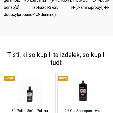
geraniol), konzervansi (PHENOXYETHANOL, 2-n-butil-
benzo[d] izotiazol-3-on, N-(3-aminopropyl)-N-
dodecylpropane-1,3-diamine)
Tisti, ki so kupili ta izdelek, so kupili
tudi:
NOVO
NOVO
3.1 Polish 3in1 - Polirna
2.5 Car Shampoo - Avto