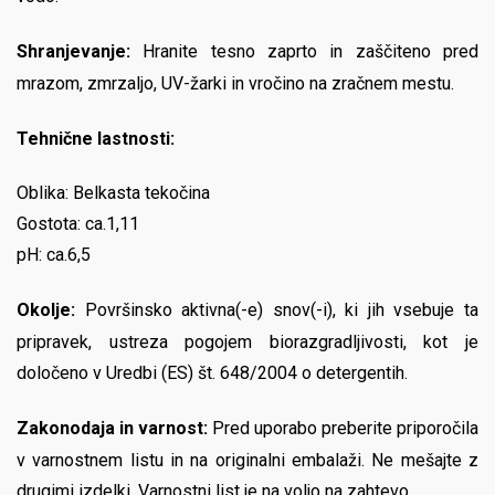
Shranjevanje:
Hranite tesno zaprto in zaščiteno pred
mrazom, zmrzaljo, UV-žarki in vročino na zračnem mestu.
Tehnične lastnosti:
Oblika: Belkasta tekočina
Gostota: ca.1,11
pH: ca.6,5
Okolje:
Površinsko aktivna(-e) snov(-i), ki jih vsebuje ta
pripravek, ustreza pogojem biorazgradljivosti, kot je
določeno v Uredbi (ES) št. 648/2004 o detergentih.
Zakonodaja in varnost:
Pred uporabo preberite priporočila
v varnostnem listu in na originalni embalaži. Ne mešajte z
drugimi izdelki. Varnostni list je na voljo na zahtevo.