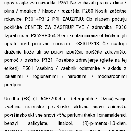
upoštevajte vsa navodila. P261 Ne vdihavati prahu / dima /
plina / meglice / hlapov / razpršila. P280 Nositi zaščitne
rokavice. P301+P312 PRI ZAUŽITJU: Ob slabem počutju
pokličite CENTER ZA ZASTRUPITVE / zdravnika. P330
Izprati usta. P362+P364 Sleči kontaminirana oblačila in jih
oprati pred ponovno uporabo. P333+P313 Če nastopi
draženje kože ali se pojavi izpuščaj: poiščite zdravniško
pomoč / oskrbo. P321 Posebno zdravljenje (glejte na tej
etiketi). P501 Vsebino / vsebnik odstranite v skladu z
lokalnimi / regionalnimi / narodnimi / mednarodnimi
predpisi.
Uredba (ES) št. 648/2004 o detergentih / Označevanje
vsebine: neionske površinsko aktivne snovi, anionske
površinsko aktivne snovi <5%; parfumi (heksil cinamaldehid,
benzyl salicylate, linalool, (R)-p-menta-1,8-dien,