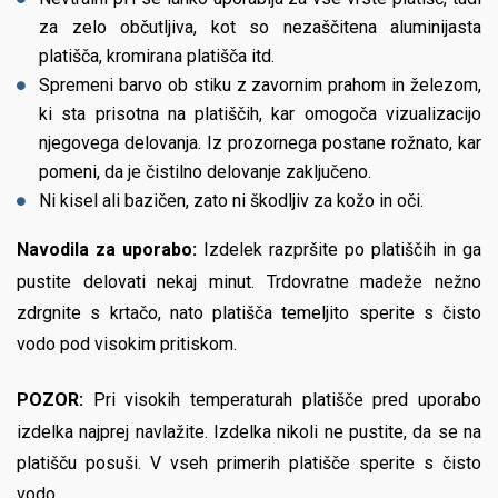
za zelo občutljiva, kot so nezaščitena aluminijasta
platišča, kromirana platišča itd.
Spremeni barvo ob stiku z zavornim prahom in železom,
ki sta prisotna na platiščih, kar omogoča vizualizacijo
njegovega delovanja. Iz prozornega postane rožnato, kar
pomeni, da je čistilno delovanje zaključeno.
Ni kisel ali bazičen, zato ni škodljiv za kožo in oči.
Navodila za uporabo:
Izdelek razpršite po platiščih in ga
pustite delovati nekaj minut. Trdovratne madeže nežno
zdrgnite s krtačo, nato platišča temeljito sperite s čisto
vodo pod visokim pritiskom.
POZOR:
Pri visokih temperaturah platišče pred uporabo
izdelka najprej navlažite. Izdelka nikoli ne pustite, da se na
platišču posuši. V vseh primerih platišče sperite s čisto
vodo.