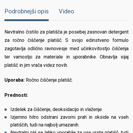
Podrobnejši opis
Video
Nevtralno čistilo za platišča je posebej zasnovan detergent
za ročno čiščenje platišč. S svojo edinstveno formulo
zagotavlja odlično ravnovesje med učinkovitostjo čiščenja
ter varnostjo za materiale in uporabnike. Obnavlja sijaj
platišč in jim vrača videz novih.
Uporaba:
Ročno čiščenje platišč.
Prednosti:
Izdelek za čiščenje, deoksidacijo in vlaženje.
Izjemno hitro odstrani zavorni prah in okside na vseh
platiščih, tudi na najbolj umazanih.
Nevtralni pH se lahko uporablja za vse vrste platišč, tudi