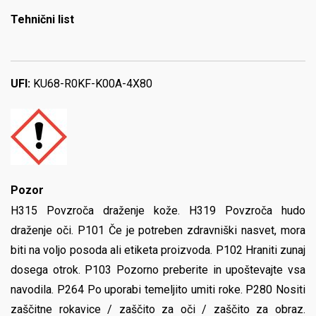
Tehnični list
UFI:
KU68-R0KF-K00A-4X80
Pozor
H315 Povzroča draženje kože. H319 Povzroča hudo
draženje oči. P101 Če je potreben zdravniški nasvet, mora
biti na voljo posoda ali etiketa proizvoda. P102 Hraniti zunaj
dosega otrok. P103 Pozorno preberite in upoštevajte vsa
navodila. P264 Po uporabi temeljito umiti roke. P280 Nositi
zaščitne rokavice / zaščito za oči / zaščito za obraz.