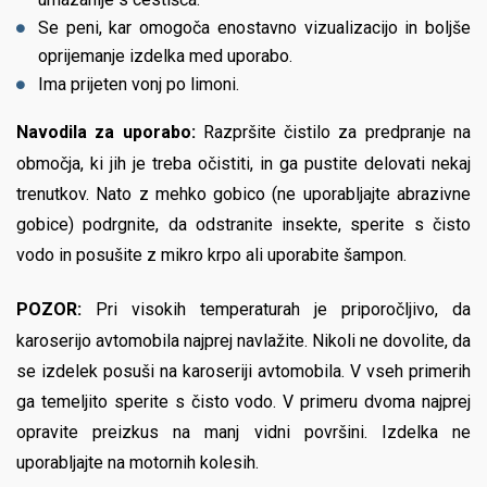
Se peni, kar omogoča enostavno vizualizacijo in boljše
oprijemanje izdelka med uporabo.
Ima prijeten vonj po limoni.
Navodila za uporabo:
Razpršite čistilo za predpranje na
območja, ki jih je treba očistiti, in ga pustite delovati nekaj
trenutkov. Nato z mehko gobico (ne uporabljajte abrazivne
gobice) podrgnite, da odstranite insekte, sperite s čisto
vodo in posušite z mikro krpo ali uporabite šampon.
POZOR:
Pri visokih temperaturah je priporočljivo, da
karoserijo avtomobila najprej navlažite. Nikoli ne dovolite, da
se izdelek posuši na karoseriji avtomobila. V vseh primerih
ga temeljito sperite s čisto vodo. V primeru dvoma najprej
opravite preizkus na manj vidni površini. Izdelka ne
uporabljajte na motornih kolesih.