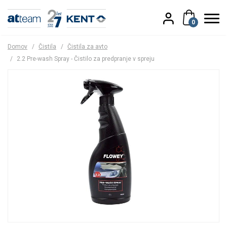
0
Domov
/
Čistila
/
Čistila za avto
/
2.2 Pre-wash Spray - Čistilo za predpranje v spreju