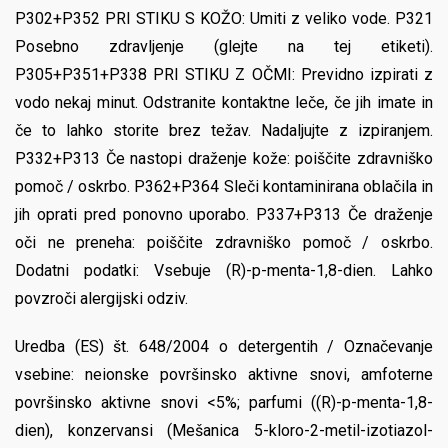
P302+P352 PRI STIKU S KOŽO: Umiti z veliko vode. P321
Posebno zdravljenje (glejte na tej etiketi).
P305+P351+P338 PRI STIKU Z OČMI: Previdno izpirati z
vodo nekaj minut. Odstranite kontaktne leče, če jih imate in
če to lahko storite brez težav. Nadaljujte z izpiranjem.
P332+P313 Če nastopi draženje kože: poiščite zdravniško
pomoč / oskrbo. P362+P364 Sleči kontaminirana oblačila in
jih oprati pred ponovno uporabo. P337+P313 Če draženje
oči ne preneha: poiščite zdravniško pomoč / oskrbo.
Dodatni podatki: Vsebuje (R)-p-menta-1,8-dien. Lahko
povzroči alergijski odziv.
Uredba (ES) št. 648/2004 o detergentih / Označevanje
vsebine: neionske površinsko aktivne snovi, amfoterne
površinsko aktivne snovi <5%; parfumi ((R)-p-menta-1,8-
dien), konzervansi (Mešanica 5-kloro-2-metil-izotiazol-