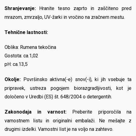
Shranjevanje:
Hranite tesno zaprto in zaščiteno pred
mrazom, zmrzaljo, UV-žarki in vročino na zračnem mestu.
Tehnične lastnosti:
Oblika: Rumena tekočina
Gostota: ca.1,02
pH: ca.13,5
Okolje:
Površinsko aktivna(-e) snov(-i), ki jih vsebuje ta
pripravek, ustreza pogojem biorazgradljivosti, kot je
določeno v Uredbi (ES) št. 648/2004 o detergentih.
Zakonodaja in varnost:
Preberite priporočila na
varnostnem listu in originalni embalaži. Ne mešajte z
drugimi izdelki. Varnostni list je na voljo na zahtevo.