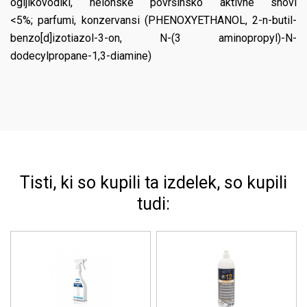
ogljikovodiki, neionske površinsko aktivne snovi
<5%; parfumi, konzervansi (PHENOXYETHANOL, 2-n-butil-
benzo[d]izotiazol-3-on, N-(3 aminopropyl)-N-
dodecylpropane-1,3-diamine)
Tisti, ki so kupili ta izdelek, so kupili
tudi: