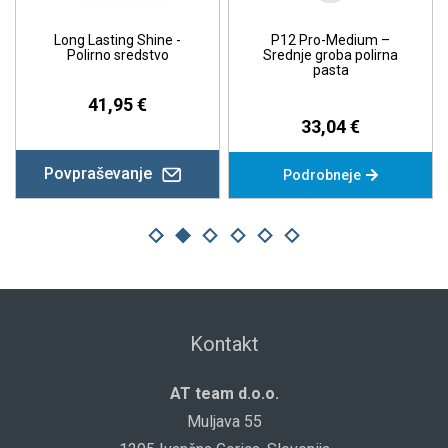
Long Lasting Shine -
P12 Pro-Medium –
Polirno sredstvo
Srednje groba polirna
pasta
41,95 €
33,04 €
Povpraševanje
Podrobneje
Kontakt
AT team d.o.o.
Muljava 55