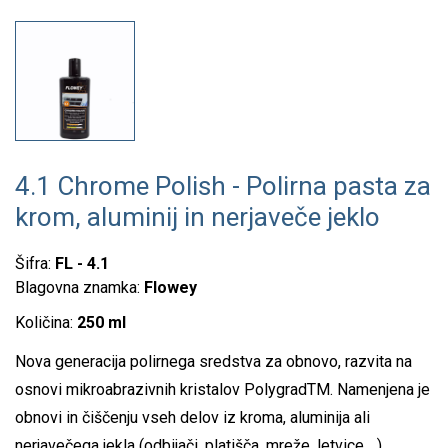
4.1 Chrome Polish - Polirna pasta za
krom, aluminij in nerjaveče jeklo
Šifra:
FL - 4.1
Blagovna znamka:
Flowey
Količina:
250 ml
Nova generacija polirnega sredstva za obnovo, razvita na
osnovi mikroabrazivnih kristalov PolygradTM. Namenjena je
obnovi in čiščenju vseh delov iz kroma, aluminija ali
nerjavečega jekla (odbijači, platišča, mreže, letvice ...).