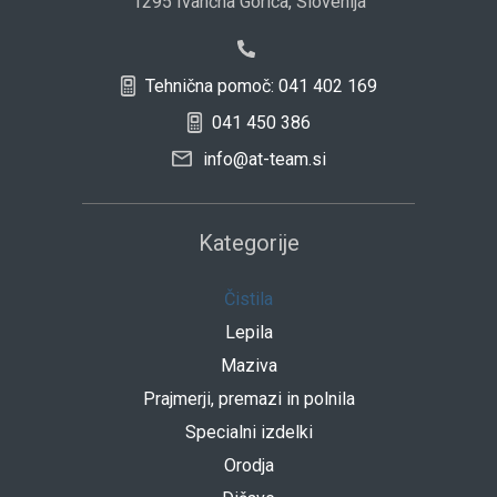
1295 Ivančna Gorica, Slovenija
Tehnična pomoč: 041 402 169
041 450 386
info@at-team.si
Kategorije
Čistila
Lepila
Maziva
Prajmerji, premazi in polnila
Specialni izdelki
Orodja