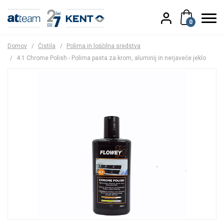
0
Domov
/
Čistila
/
Polirna in loščilna sredstva
/
4.1 Chrome Polish - Polirna pasta za krom, aluminij in nerjaveče jeklo