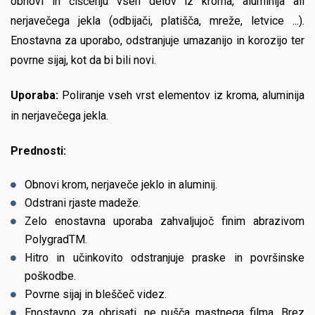
obnovi in čiščenju vseh delov iz kroma, aluminija ali
nerjavečega jekla (odbijači, platišča, mreže, letvice ...).
Enostavna za uporabo, odstranjuje umazanijo in korozijo ter
povrne sijaj, kot da bi bili novi.
Uporaba:
Poliranje vseh vrst elementov iz kroma, aluminija
in nerjavečega jekla.
Prednosti:
Obnovi krom, nerjaveče jeklo in aluminij.
Odstrani rjaste madeže.
Zelo enostavna uporaba zahvaljujoč finim abrazivom
PolygradTM.
Hitro in učinkovito odstranjuje praske in površinske
poškodbe.
Povrne sijaj in bleščeč videz.
Enostavno za obrisati, ne pušča mastnega filma. Brez