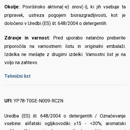
Okolje:
Površinsko aktivna(-e) snov(-i), ki jih vsebuje ta
pripravek, ustreza pogojem biorazgradljivosti, kot je
določeno v Uredbi (ES) št. 648/2004 o detergentih.
Zdravje in varnost:
Pred uporabo natančno preberite
priporočila na varnostnem listu in originalni embalaži.
Izdelka ne mešajte z drugimi izdelki. Varnostni list je na
voljo na zahtevo.
Tehnični list
UFI:
YP78-T0GE-N009-RC2N
Uredba (ES) št. 648/2004 o detergentih / Označevanje
vsebine: alifatski ogljikovodiki ≥15 - <30%; aromatski