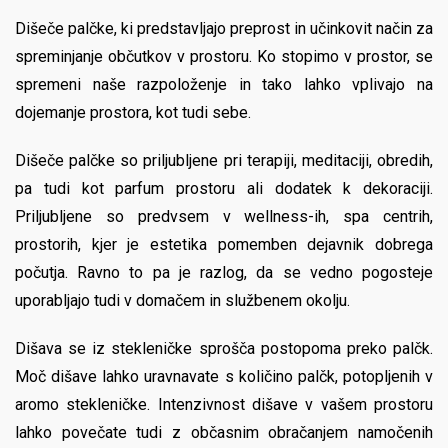
Dišeče palčke, ki predstavljajo preprost in učinkovit način za
spreminjanje občutkov v prostoru. Ko stopimo v prostor, se
spremeni naše razpoloženje in tako lahko vplivajo na
dojemanje prostora, kot tudi sebe.
Dišeče palčke so priljubljene pri terapiji, meditaciji, obredih,
pa tudi kot parfum prostoru ali dodatek k dekoraciji.
Priljubljene so predvsem v wellness-ih, spa centrih,
prostorih, kjer je estetika pomemben dejavnik dobrega
počutja. Ravno to pa je razlog, da se vedno pogosteje
uporabljajo tudi v domačem in službenem okolju.
Dišava se iz stekleničke sprošča postopoma preko palčk.
Moč dišave lahko uravnavate s količino palčk, potopljenih v
aromo stekleničke. Intenzivnost dišave v vašem prostoru
lahko povečate tudi z občasnim obračanjem namočenih