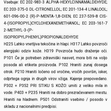
Vsebuje:
EC 202-983-3 ALPHA-HEXYLCINNAMALDEHYDE;
EC 203-375-0 DL-CITRONELLOL; EC 201-134-4 LINALOOL;
601-096-00-2 (R)-P-MENTA-1,8-DIEN; EC 237-539-8 CIS-
4-(ISOPROPYL)CYCLOHEXANEMETHANOL; EC 203-161-7
2-METHYL-3-(P-
ISOPROPYLPHENYL)PROPIONALDEHYDE
H225 Lahko vnetljiva tekočina in hlapi. H317 Lahko povzroči
alergijski odziv kože. H319 Povzroča hudo draženje oči.
P101 Če je potreben zdravniški nasvet, mora biti na voljo
posoda ali etiketa proizvoda. P102 Hraniti zunaj dosega
otrok. P210 Hraniti ločeno od vročine, vročih površin, isker,
odprtega ognja in drugih virov vžiga. Kajenje prepovedano.
P302 + P352 PRI STIKU S KOŽO: umiti z veliko mila in
vode. P403 + P235 Hraniti na dobro prezračevanem mestu.
Hraniti na hladnem. P501 Odstraniti vsebino / posodo v
skladu z nacionalnimi predpisi.