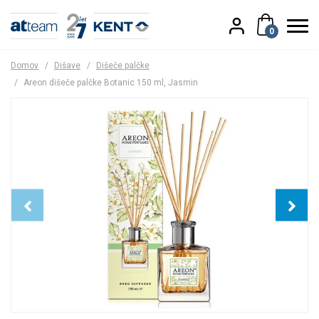
0
Domov
/
Dišave
/
Dišeče palčke
/
Areon dišeče palčke Botanic 150 ml, Jasmin