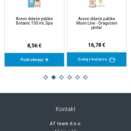
Areon dišeče palčke
Areon dišeče palčke
Botanic 150 ml, Spa
Moon Line - Dragoceni
jantar
16,78 €
8,56 €
Dodaj v košarico
Podrobneje
Kontakt
AT team d.o.o.