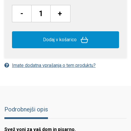
-
+
Dodaj v košarico
Imate dodatna vprašanja o tem produktu?
Podrobnejši opis
Svež vonj za vaš dom in pisarno.