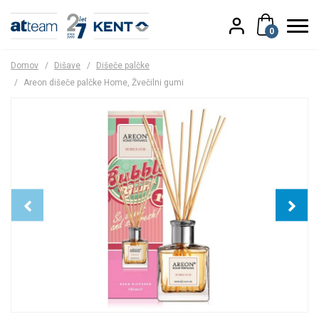
0
Domov
/
Dišave
/
Dišeče palčke
/
Areon dišeče palčke Home, Žvečilni gumi