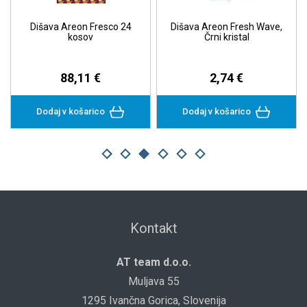
Fresco 24
Dišava Areon Fresh Wave,
Dišava Areon Pe
v
Črni kristal
Kokos
 €
2,74 €
2,60 €
rico
Dodaj v košarico
Dodaj v košarico
Kontakt
AT team d.o.o.
Muljava 55
1295 Ivančna Gorica, Slovenija