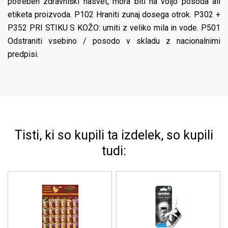
potreben zdravniški nasvet, mora biti na voljo posoda ali
etiketa proizvoda. P102 Hraniti zunaj dosega otrok. P302 +
P352 PRI STIKU S KOŽO: umiti z veliko mila in vode. P501
Odstraniti vsebino / posodo v skladu z nacionalnimi
predpisi.
Tisti, ki so kupili ta izdelek, so kupili
tudi: