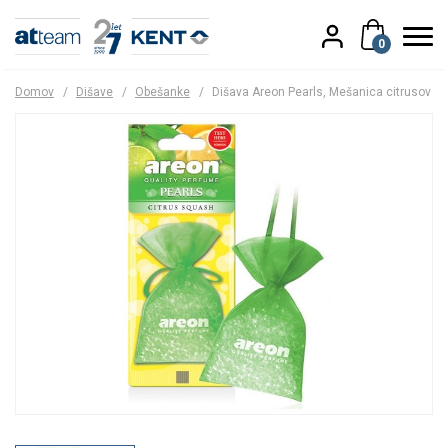
0
Domov
/
Dišave
/
Obešanke
/
Dišava Areon Pearls, Mešanica citrusov