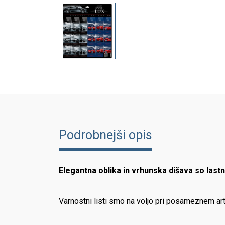
Podrobnejši opis
Elegantna oblika in vrhunska dišava so lastn
Varnostni listi smo na voljo pri posameznem art