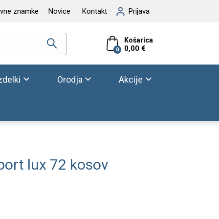
ovne znamke
Novice
Kontakt
Prijava
Košarica
0,00 €
0
zdelki
Orodja
Akcije
ort lux 72 kosov