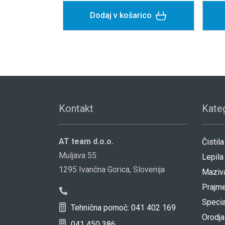
Dodaj v košarico
Dodaj v koša
Kontakt
Kateg
AT team d.o.o.
Čistila
Muljava 55
Lepila
1295 Ivančna Gorica, Slovenija
Maziv
Prajme
Specia
Tehnična pomoč: 041 402 169
Orodja
041 450 386