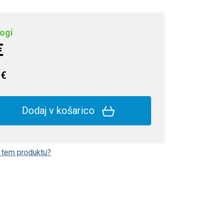
ogi
€
 €
Dodaj v košarico
o tem produktu?