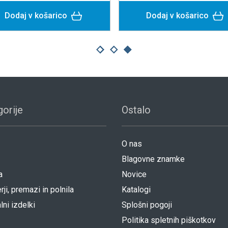
rico
Dodaj v košarico
orije
Ostalo
O nas
Blagovne znamke
a
Novice
rji, premazi in polnila
Katalogi
lni izdelki
Splošni pogoji
Politika spletnih piškotkov