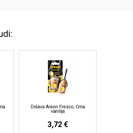
udi:
išava Areon Pearls, Kokos
Dišava Areon Fresh Wave
Češnja
2,60 €
2,74 €