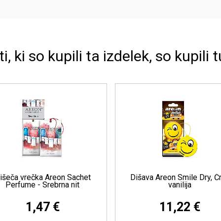
ti, ki so kupili ta izdelek, so kupili t
esco, Črna
Dišeča vrečka Areon Sachet
D
Perfume - Nordijski gozd
€
17,68 €