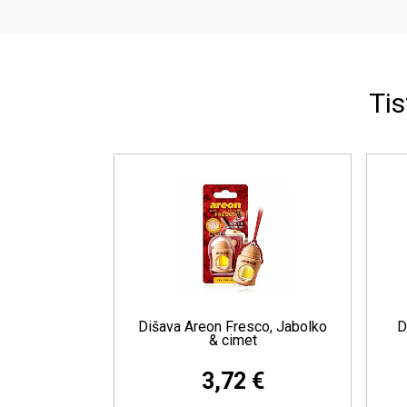
Tis
Dišava Areon Smile Dry, Črna
Dišava Areon Fr
vanilija
vanilija
11,22 €
3,72 