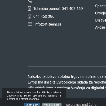
Specia
Tehnična pomoč: 041 402 169
Orodja
041 450 386
Dišav
info@at-team.si
Akcije
Naložbo izdelave spletne trgovine sofinancirata
Evropska unija iz Evropskega sklada za regionaln
bilo pridobljeno z naslova Vavčerja za digitalni 
Naše spletno mesto uporablja piškotke, s katerimi
zagotavljamo boljšo uporabniško izkušnjo in
spremljanje statistike obiska.
© 2022 - 2026 AT team. Vse pravice pridržane.
Se strinjam
Več informacij