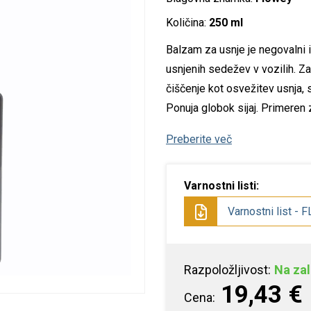
istila za verigo
epila za les
SF izdelki
pecialna orodja
tojala
Količina:
250 ml
Balzam za usnje je negovalni
istila in nega rok
epila za kovino
arilni set
ozatorji
usnjenih sedežev v vozilih. Z
istila in razmastila
epila za navtiko
luca oprema
čiščenje kot osvežitev usnja,
Ponuja globok sijaj. Primeren 
ditivi
pecialna lepila
Preberite več
opila
olirna in loščilna
Varnostni listi:
redstva
Varnostni list - F
dstranjevalci rje
pecialna čistila
Razpoložljivost:
Na zal
19,43 €
Cena: