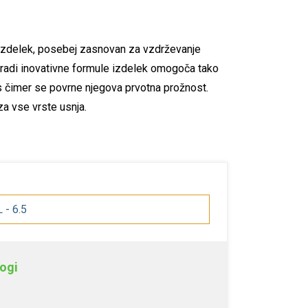
 izdelek, posebej zasnovan za vzdrževanje
aradi inovativne formule izdelek omogoča tako
 s čimer se povrne njegova prvotna prožnost.
za vse vrste usnja.
L - 6.5
ogi