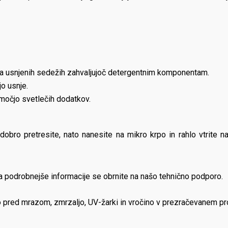
 na usnjenih sedežih zahvaljujoč detergentnim komponentam.
jo usnje.
omočjo svetlečih dodatkov.
bro pretresite, nato nanesite na mikro krpo in rahlo vtrite na
 podrobnejše informacije se obrnite na našo tehnično podporo.
o pred mrazom, zmrzaljo, UV-žarki in vročino v prezračevanem pr