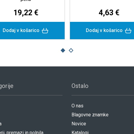
21,75 €
23,29 €
 v košarico
Dodaj v košarico
orije
Ostalo
O nas
Blagovne znamke
a
Novice
rji, premazi in polnila
Katalogi