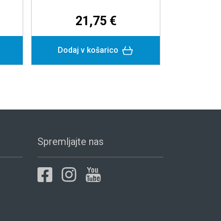
32,83 €
19,22 
Podrobneje
Dodaj v košar
Spremljajte nas