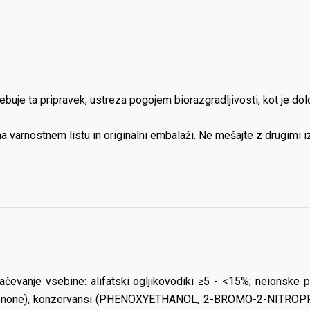
 vsebuje ta pripravek, ustreza pogojem biorazgradljivosti, kot je d
a varnostnem listu in originalni embalaži. Ne mešajte z drugimi izd
čevanje vsebine: alifatski ogljikovodiki ≥5 - <15%; neionske 
ylionone), konzervansi (PHENOXYETHANOL, 2-BROMO-2-NITROPROP