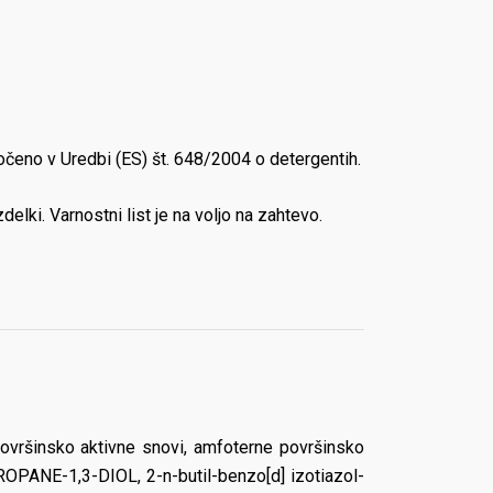
oločeno v Uredbi (ES) št. 648/2004 o detergentih.
elki. Varnostni list je na voljo na zahtevo.
površinsko aktivne snovi, amfoterne površinsko
ANE-1,3-DIOL, 2-n-butil-benzo[d] izotiazol-