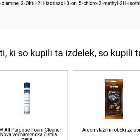
iamine, 2-Oktil-2H-izotiazol-3-on, 5-chloro-2-methyl-2H-isothi
ti, ki so kupili ta izdelek, so kupili t
 Cleaner - Čistilo za
6.4 Leather Cream - Krema za
usnje
usnje