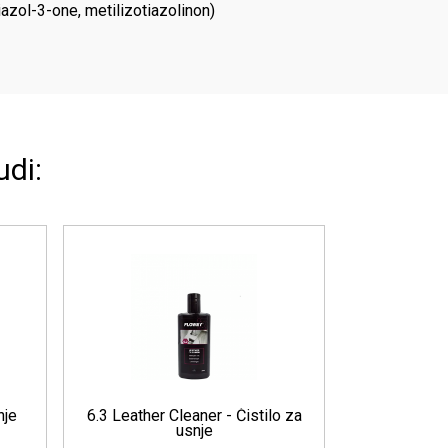
azol-3-one, metilizotiazolinon)
udi:
Performance NLC - Krema za
All Purpose Foam 
vzdrževanje usnja
Večnamenska čist