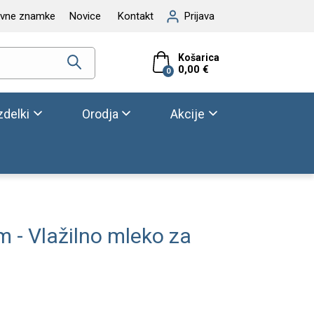
ovne znamke
Novice
Kontakt
Prijava
Košarica
0,00 €
0
zdelki
Orodja
Akcije
m - Vlažilno mleko za