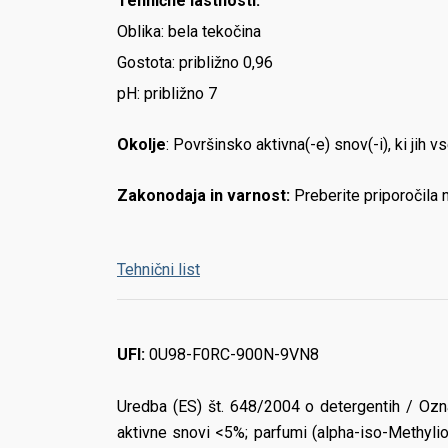
Tehnične lastnosti:
Oblika: bela tekočina
Gostota: približno 0,96
pH: približno 7
Okolje
: Površinsko aktivna(-e) snov(-i), ki jih
Zakonodaja in varnost:
Preberite priporočila n
Tehnični list
UFI:
0U98-F0RC-900N-9VN8
Uredba (ES) št. 648/2004 o detergentih / Ozna
aktivne snovi <5%; parfumi (alpha-iso-Meth