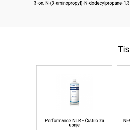
3-on, N-(3-aminopropyl)-N-dodecylpropane-1,3-d
Tis
eaner
Areon vlažilni robčki za usnje
6.3 Leather
ila