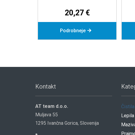
4,63 €
Dodaj v košarico
Dodaj
Kontakt
Kateg
AT team d.o.o.
Čistila
Muljava 55
Lepila
1295 Ivančna Gorica, Slovenija
Maziv
Prajme