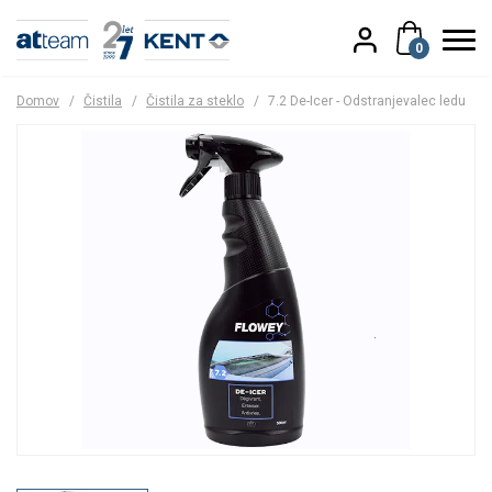
0
Domov
/
Čistila
/
Čistila za steklo
/
7.2 De-Icer - Odstranjevalec ledu