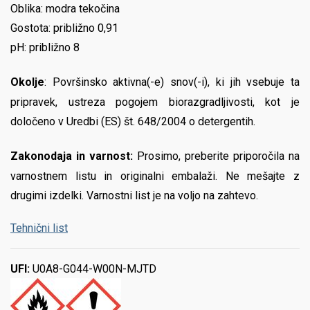
Oblika: modra tekočina
Gostota: približno 0,91
pH: približno 8
Okolje
: Površinsko aktivna(-e) snov(-i), ki jih vsebuje ta
pripravek, ustreza pogojem biorazgradljivosti, kot je
določeno v Uredbi (ES) št. 648/2004 o detergentih.
Zakonodaja in varnost:
Prosimo, preberite priporočila na
varnostnem listu in originalni embalaži. Ne mešajte z
drugimi izdelki. Varnostni list je na voljo na zahtevo.
Tehnični list
UFI:
U0A8-G044-W00N-MJTD