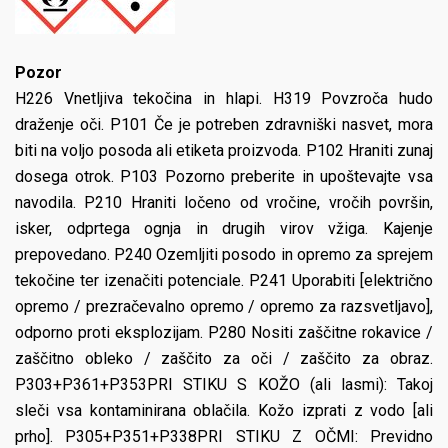
Pozor
H226 Vnetljiva tekočina in hlapi. H319 Povzroča hudo
draženje oči. P101 Če je potreben zdravniški nasvet, mora
biti na voljo posoda ali etiketa proizvoda. P102 Hraniti zunaj
dosega otrok. P103 Pozorno preberite in upoštevajte vsa
navodila. P210 Hraniti ločeno od vročine, vročih površin,
isker, odprtega ognja in drugih virov vžiga. Kajenje
prepovedano. P240 Ozemljiti posodo in opremo za sprejem
tekočine ter izenačiti potenciale. P241 Uporabiti [električno
opremo / prezračevalno opremo / opremo za razsvetljavo],
odporno proti eksplozijam. P280 Nositi zaščitne rokavice /
zaščitno obleko / zaščito za oči / zaščito za obraz.
P303+P361+P353PRI STIKU S KOŽO (ali lasmi): Takoj
sleči vsa kontaminirana oblačila. Kožo izprati z vodo [ali
prho]. P305+P351+P338PRI STIKU Z OČMI: Previdno