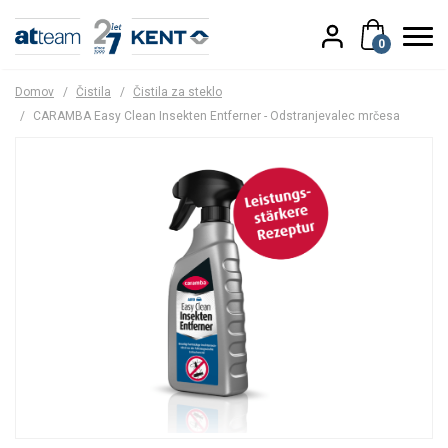
0
Domov
/
Čistila
/
Čistila za steklo
/
CARAMBA Easy Clean Insekten Entferner - Odstranjevalec mrčesa