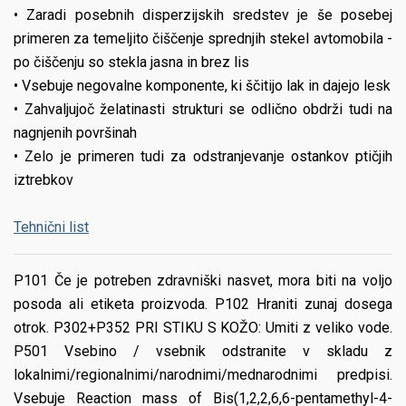
• Zaradi posebnih disperzijskih sredstev je še posebej
primeren za temeljito čiščenje sprednjih stekel avtomobila -
po čiščenju so stekla jasna in brez lis
• Vsebuje negovalne komponente, ki ščitijo lak in dajejo lesk
• Zahvaljujoč želatinasti strukturi se odlično obdrži tudi na
nagnjenih površinah
• Zelo je primeren tudi za odstranjevanje ostankov ptičjih
iztrebkov
Tehnični list
P101 Če je potreben zdravniški nasvet, mora biti na voljo
posoda ali etiketa proizvoda. P102 Hraniti zunaj dosega
otrok. P302+P352 PRI STIKU S KOŽO: Umiti z veliko vode.
P501 Vsebino / vsebnik odstranite v skladu z
lokalnimi/regionalnimi/narodnimi/mednarodnimi predpisi.
Vsebuje Reaction mass of Bis(1,2,2,6,6-pentamethyl-4-