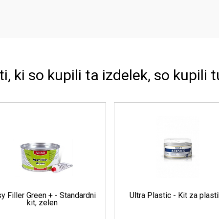
ti, ki so kupili ta izdelek, so kupili t
er Paste red - trdilec za
Poly Fibre Filler - Kit z vlakni
kit