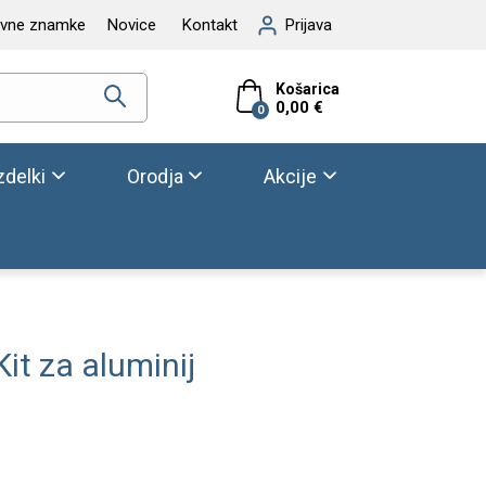
ovne znamke
Novice
Kontakt
Prijava
Košarica
0,00 €
0
zdelki
Orodja
Akcije
Kit za aluminij