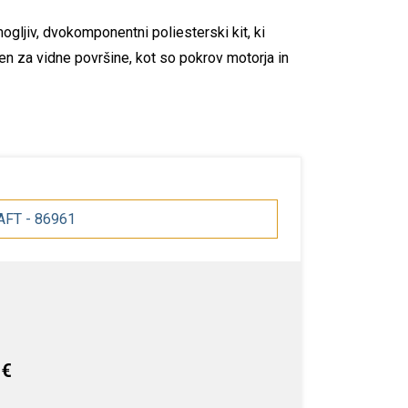
zmogljiv, dvokomponentni poliesterski kit, ki
en za vidne površine, kot so pokrov motorja in
KAFT - 86961
 €