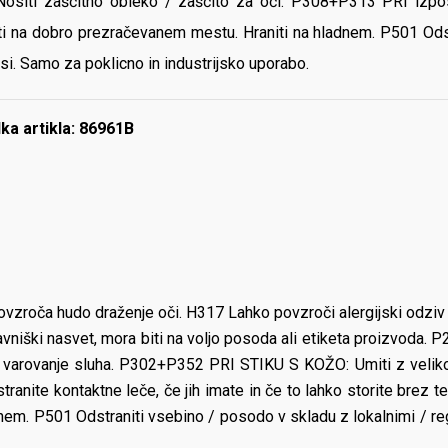
Nositi zaščitno obleko / zaščito za oči. P308+P313 PRI izpost
 na dobro prezračevanem mestu. Hraniti na hladnem. P501 Odstr
i. Samo za poklicno in industrijsko uporabo.
ka artikla: 86961B
vzroča hudo draženje oči. H317 Lahko povzroči alergijski odzi
vniški nasvet, mora biti na voljo posoda ali etiketa proizvoda. 
za varovanje sluha. P302+P352 PRI STIKU S KOŽO: Umiti z vel
ranite kontaktne leče, če jih imate in če to lahko storite brez 
em. P501 Odstraniti vsebino / posodo v skladu z lokalnimi / re