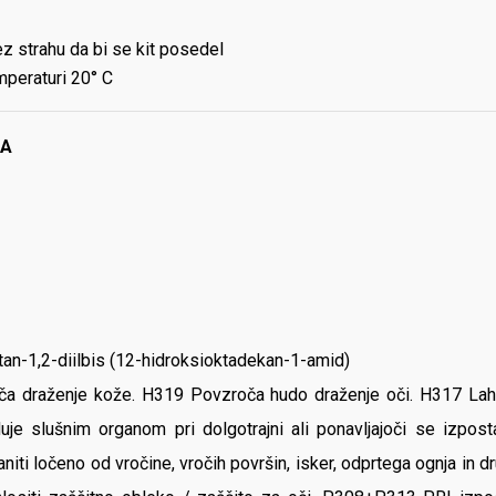
ez strahu da bi se kit posedel
mperaturi 20° C
1A
-etan-1,2-diilbis (12-hidroksioktadekan-1-amid)
oča draženje kože. H319 Povzroča hudo draženje oči. H317 La
je slušnim organom pri dolgotrajni ali ponavljajoči se izpost
iti ločeno od vročine, vročih površin, isker, odprtega ognja in 