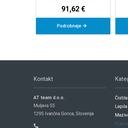
181,90 €
o
Podrobneje
Do
Kontakt
Kateg
AT team d.o.o.
Čistila
Muljava 55
Lepila
1295 Ivančna Gorica, Slovenija
Maziv
Prajme