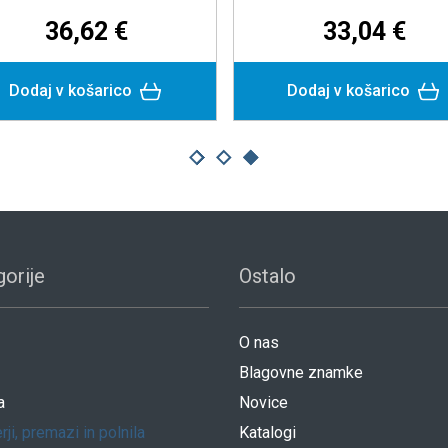
8,30 €
31,57 €
daj v košarico
Dodaj v košarico
orije
Ostalo
O nas
Blagovne znamke
a
Novice
rji, premazi in polnila
Katalogi