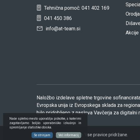
Specia
Tehnična pomoč: 041 402 169
Orodja
041 450 386
Dišav
info@at-team.si
Akcije
Naložbo izdelave spletne trgovine sofinancirata
Evropska unija iz Evropskega sklada za regionaln
bilo pridobljeno z naslova Vavčerja za digitalni 
Naše spletno mesto uporablja piškotke, s katerimi
zagotavljamo boljšo uporabniško izkušnjo in
spremljanje statistike obiska.
© 2022 - 2026 AT team. Vse pravice pridržane.
Se strinjam
Več informacij