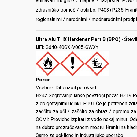
vdihavati meglice / hlapov / razpršila. P280 
zdravniško pomoč / oskrbo. P403+P235 Hraniti
regionalnimi / narodnimi / mednarodnimi predpis
Ultra Alu THX Hardener Part B (BPO) · Števil
UFI:
G640-40GX-V005-GWXY
Pozor
Vsebuje:
Dibenzoil peroksid
H242 Segrevanje lahko povzroči požar. H319 Po
z dolgotrajnimi učinki. P101 Če je potreben zdra
zaščito za oči / zaščito za obraz / opremo 
OČMI: Previdno izpirati z vodo nekaj minut. Odst
na dobro prezračevanem mestu. Hraniti na hladn
Samo za poklicno in industrijsko uporabo.