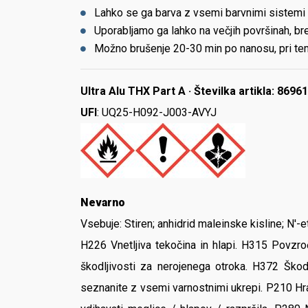
Lahko se ga barva z vsemi barvnimi sistemi
Uporabljamo ga lahko na večjih površinah, br
Možno brušenje 20-30 min po nanosu, pri te
Ultra Alu THX Part A · Številka artikla: 8696
UFI
: UQ25-H092-J003-AVYJ
Nevarno
Vsebuje:
Stiren; anhidrid maleinske kisline; N'
H226 Vnetljiva tekočina in hlapi. H315 Povzr
škodljivosti za nerojenega otroka. H372 Škodu
seznanite z vsemi varnostnimi ukrepi. P210 Hran