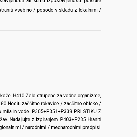
avljenosti ali sumu izpostavljenosti: poiščite
aniti vsebino / posodo v skladu z lokalnimi /
v kože. H410 Zelo strupeno za vodne organizme,
P280 Nositi zaščitne rokavice / zaščitno obleko /
iko mila in vode. P305+P351+P338 PRI STIKU Z
težav. Nadaljujte z izpiranjem. P403+P235 Hraniti
gionalnimi / narodnimi / mednarodnimi predpisi.