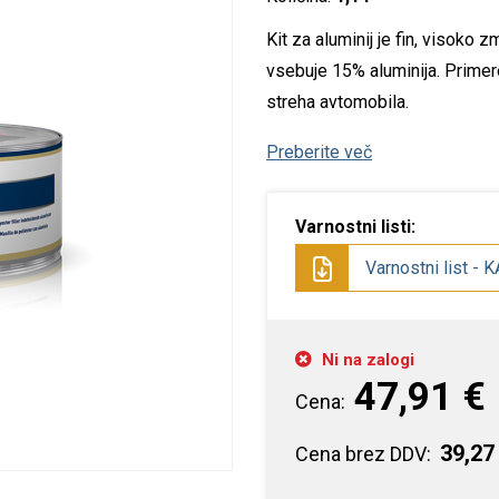
istila za verigo
epila za les
SF izdelki
pecialna orodja
tojala
Kit za aluminij je fin, visoko 
vsebuje 15% aluminija. Primer
istila in nega rok
epila za kovino
arilni set
ozatorji
streha avtomobila.
istila in razmastila
epila za navtiko
luca oprema
Preberite več
ditivi
pecialna lepila
Varnostni listi:
opila
Varnostni list - 
olirna in loščilna
redstva
Ni na zalogi
dstranjevalci rje
47,91 €
Cena:
pecialna čistila
39,27
Cena brez DDV: