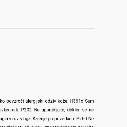
hko povzroči alergijski odziv kože. H361d Sum
avljenosti. P202 Ne uporabljajte, dokler se ne
drugih virov vžiga. Kajenje prepovedano. P260 Ne