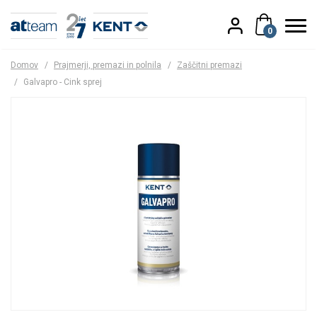
0
Domov
/
Prajmerji, premazi in polnila
/
Zaščitni premazi
/
Galvapro - Cink sprej