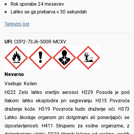
Rok uporabe 24 mesecev
Lahko se ga prebarva v 30 sekundah
Tehnični list
UFI:
C0P2-73J6-500R-MCXV
Nevarno
Vsebuje:
Ksilen
H222 Zelo lahko vnetljiv aerosol. H229 Posoda je pod
tlakom: lahko eksplodira pri segrevanju. H315 Povzroča
draženje kože. H319 Povzroča hudo draženje oči. H373
Lahko škoduje organom pri dolgotrajni ali ponavljajoči se
izpostavljenosti. H411 Strupeno za vodne organizme, z