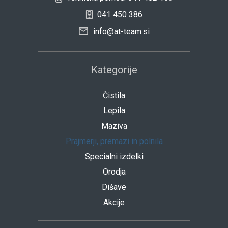
041 450 386
info@at-team.si
Kategorije
Čistila
Lepila
Maziva
Prajmerji, premazi in polnila
Specialni izdelki
Orodja
Dišave
Akcije