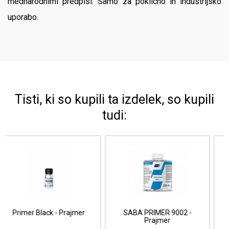
mednarodnimi predpisi.
Samo za poklicno in industrijsko
uporabo.
Tisti, ki so kupili ta izdelek, so kupili
tudi:
ABA PRIMER 9002 -
Plastic Adhesion
Etc
Prajmer
Promotor - Prozoren
prajmer za plastiko