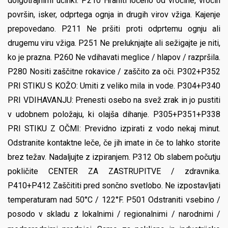
dolgotrajnimi učinki. P210 Hraniti ločeno od vročine, vročih
površin, isker, odprtega ognja in drugih virov vžiga. Kajenje
prepovedano. P211 Ne pršiti proti odprtemu ognju ali
drugemu viru vžiga. P251 Ne preluknjajte ali sežigajte je niti,
ko je prazna. P260 Ne vdihavati meglice / hlapov / razpršila.
P280 Nositi zaščitne rokavice / zaščito za oči. P302+P352
PRI STIKU S KOŽO: Umiti z veliko mila in vode. P304+P340
PRI VDIHAVANJU: Prenesti osebo na svež zrak in jo pustiti
v udobnem položaju, ki olajša dihanje. P305+P351+P338
PRI STIKU Z OČMI: Previdno izpirati z vodo nekaj minut.
Odstranite kontaktne leče, če jih imate in če to lahko storite
brez težav. Nadaljujte z izpiranjem. P312 Ob slabem počutju
pokličite CENTER ZA ZASTRUPITVE / zdravnika.
P410+P412 Zaščititi pred sončno svetlobo. Ne izpostavljati
temperaturam nad 50°C / 122°F. P501 Odstraniti vsebino /
posodo v skladu z lokalnimi / regionalnimi / narodnimi /