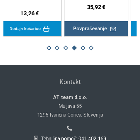
35,92 €
20,83 €
vpraševanje
Dodaj v košarico
Doda
Kontakt
AT team d.o.o.
Muljava 55
1295 Ivančna Gorica, Slovenija
Tehnična pomoč: 041 402 169