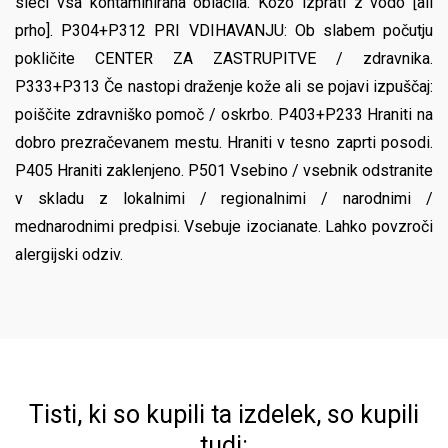
sleči vsa kontaminirana oblačila. Kožo izprati z vodo [ali
prho]. P304+P312 PRI VDIHAVANJU: Ob slabem počutju
pokličite CENTER ZA ZASTRUPITVE / zdravnika.
P333+P313 Če nastopi draženje kože ali se pojavi izpuščaj:
poiščite zdravniško pomoč / oskrbo. P403+P233 Hraniti na
dobro prezračevanem mestu. Hraniti v tesno zaprti posodi.
P405 Hraniti zaklenjeno. P501 Vsebino / vsebnik odstranite
v skladu z lokalnimi / regionalnimi / narodnimi /
mednarodnimi predpisi. Vsebuje izocianate. Lahko povzroči
alergijski odziv.
Tisti, ki so kupili ta izdelek, so kupili
tudi: