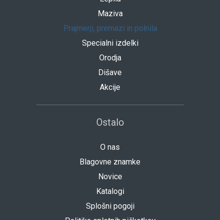
Maziva
Prajmerji, premazi in polnila
Specialni izdelki
Orodja
Dišave
Akcije
Ostalo
O nas
Blagovne znamke
Novice
Katalogi
Splošni pogoji