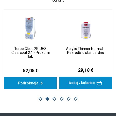
Turbo Gloss 2K-UHS
Acrylic Thinner Normal -
Clearcoat 2:1 - Prozorni
Razredčilo standardno
lak
29,18 €
52,05 €
Dodaj v košarico
Podrobneje