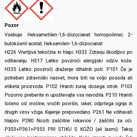
Pozor
Vsebuje:
Heksametilen-1,6-diizocianat homopolimer; 2-
butoksietil acetat; Heksamilen-1,6-diizocianat
H226 Vnetljiva tekočina in hlapi. H332 Zdravju škodljivo pri
vdihavanju. H317 Lahko povzroči alergijski odziv kože.
H335 Lahko povzroči draženje dihalnih poti. P101 Če je
potreben zdravniški nasvet, mora biti na voljo posoda ali
etiketa proizvoda. P102 Hraniti zunaj dosega otrok. P103
Pozorno preberite in upoštevajte vsa navodila. P210 Hraniti
ločeno od vročine, vročih površin, isker, odprtega ognja in
drugih virov vžiga. Kajenje prepovedano. P261 Ne vdihavati
hlapov. P280 Nositi zaščitne rokavice / zaščito za oči.
P303+P361+P353 PRI STIKU S KOŽO (ali lasmi): Takoj