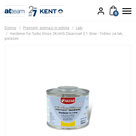
0
Domov
/
Prajmerji, premazi in polnila
/
Laki
/
Hardener for Turbo Gloss 2K-UHS Clearcoat 2:1 Slow - Trdilec za lak,
počasen