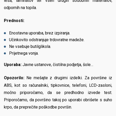
lesa, laminatov ter vseh drugih sodobnih materialov,
odpornih na topila.
Prednosti:
Enostavna uporaba, brez izpiranja.
Učinkovito odstranjuje trdovratne madeže.
Ne vsebuje butilglikola.
Prijetnega vonja.
Uporaba:
Javne ustanove, čistilna podjetja, šole…
Opozorilo:
Ne mešajte z drugimi izdelki. Za površine iz
ABS, kot so računalniki, tipkovnice, telefoni, LCD-zasloni,
močno priporočamo, da se predhodno izvede test.
Priporočamo, da površino takoj po uporabi obrišete s suho
krpo, da preprečite poškodbe površin.