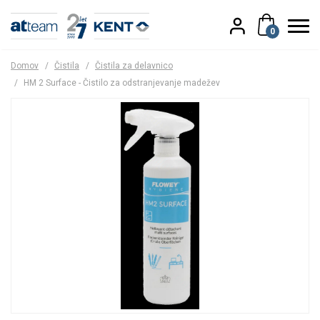
0
Domov
/
Čistila
/
Čistila za delavnico
/
HM 2 Surface - Čistilo za odstranjevanje madežev