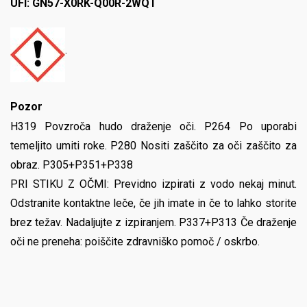
UFI: GN57-X0RK-Q00R-2WQT
·
Pozor
H319 Povzroča hudo draženje oči. P264 Po uporabi
temeljito umiti roke. P280 Nositi zaščito za oči zaščito za
obraz. P305+P351+P338
PRI STIKU Z OČMI: Previdno izpirati z vodo nekaj minut.
Odstranite kontaktne leče, če jih imate in če to lahko storite
brez težav. Nadaljujte z izpiranjem. P337+P313 Če draženje
oči ne preneha: poiščite zdravniško pomoč / oskrbo.