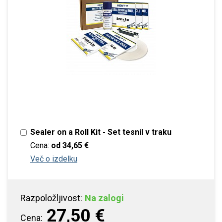
Sealer on a Roll Kit - Set tesnil v traku
Cena:
od
34,65 €
Več o izdelku
Razpoložljivost:
Na zalogi
27,50 €
Cena: