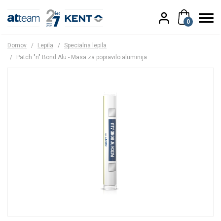
0
Domov
/
Lepila
/
Specialna lepila
/
Patch "n" Bond Alu - Masa za popravilo aluminija