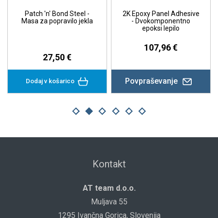
Patch 'n' Bond Steel -
2K Epoxy Panel Adhesive
Masa za popravilo jekla
- Dvokomponentno
epoksi lepilo
107,96 €
27,50 €
Povpraševanje
Dodaj v košarico
Kontakt
AT team d.o.o.
Muljava 55
1295 Ivančna Gorica, Slovenija