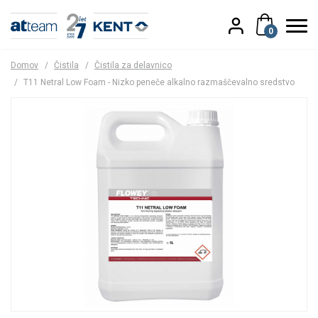
0
Domov
/
Čistila
/
Čistila za delavnico
/
T11 Netral Low Foam - Nizko peneče alkalno razmaščevalno sredstvo