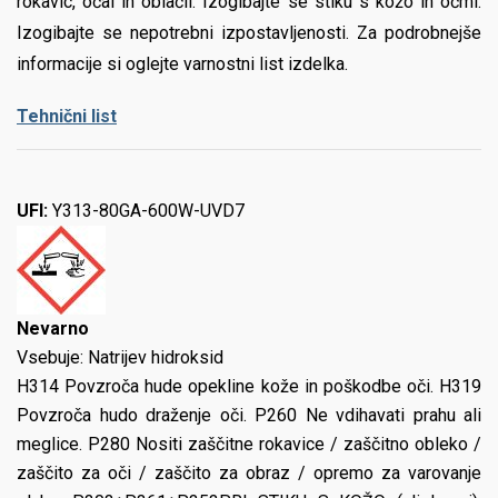
rokavic, očal in oblačil. Izogibajte se stiku s kožo in očmi.
Izogibajte se nepotrebni izpostavljenosti. Za podrobnejše
informacije si oglejte varnostni list izdelka.
Tehnični list
UFI:
Y313-80GA-600W-UVD7
Nevarno
Vsebuje: Natrijev hidroksid
H314 Povzroča hude opekline kože in poškodbe oči. H319
Povzroča hudo draženje oči. P260 Ne vdihavati prahu ali
meglice. P280 Nositi zaščitne rokavice / zaščitno obleko /
zaščito za oči / zaščito za obraz / opremo za varovanje