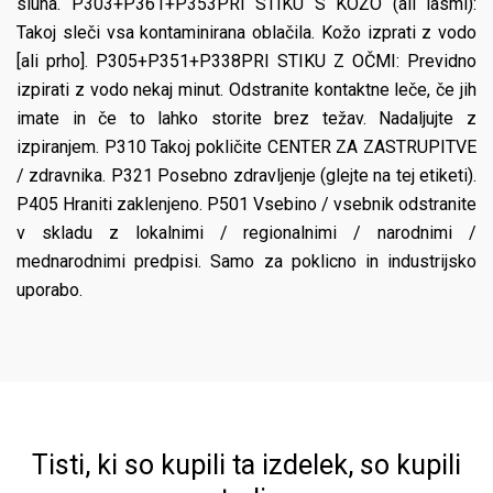
sluha. P303+P361+P353PRI STIKU S KOŽO (ali lasmi):
Takoj sleči vsa kontaminirana oblačila. Kožo izprati z vodo
[ali prho]. P305+P351+P338PRI STIKU Z OČMI: Previdno
izpirati z vodo nekaj minut. Odstranite kontaktne leče, če jih
imate in če to lahko storite brez težav. Nadaljujte z
izpiranjem. P310 Takoj pokličite CENTER ZA ZASTRUPITVE
/ zdravnika. P321 Posebno zdravljenje (glejte na tej etiketi).
P405 Hraniti zaklenjeno. P501 Vsebino / vsebnik odstranite
v skladu z lokalnimi / regionalnimi / narodnimi /
mednarodnimi predpisi. Samo za poklicno in industrijsko
uporabo.
Tisti, ki so kupili ta izdelek, so kupili