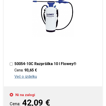
50054-10C Razpršilka 10 l Flowey®
Cena:
93,65 €
Več o izdelku
Ni na zalogi
42,09 €
Cena: