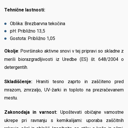
Tehnične lastnosti:
Oblika: Brezbarvna tekočina
pH: Približno 13,5
Gostota: Približno 1,05
Okolje
: Površinsko aktivne snovi v tej pripravi so skladne z
merili biorazgradljivosti iz Uredbe (ES) št. 648/2004 o
detergentih.
Skladiščenje:
Hraniti tesno zaprto in zaščiteno pred
mrazom, zmrzaljo, UV-žarki in toploto na prezračevanem
mestu.
Zakonodaja in varnost:
Upoštevati običajne varnostne
ukrepe pri ravnanju s kemikalijami: uporaba zaščitnih