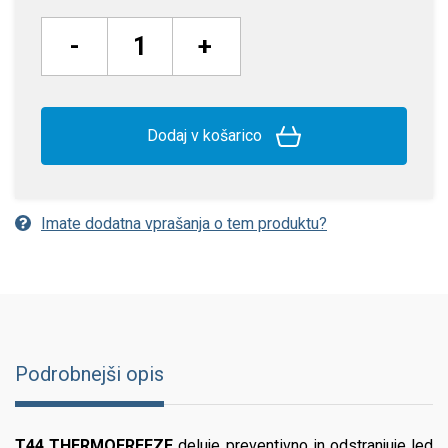
-
+
Dodaj v košarico
Imate dodatna vprašanja o tem produktu?
Podrobnejši opis
T44 THERMOFREEZE
deluje preventivno in odstranjuje led