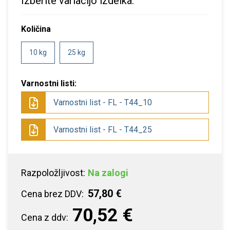
Izberite variacijo izdelka:
Količina
10 kg
25 kg
Varnostni listi:
Varnostni list - FL - T44_10
Varnostni list - FL - T44_25
Razpoložljivost:
Na zalogi
57,80 €
Cena brez DDV:
70,52 €
Cena z ddv: