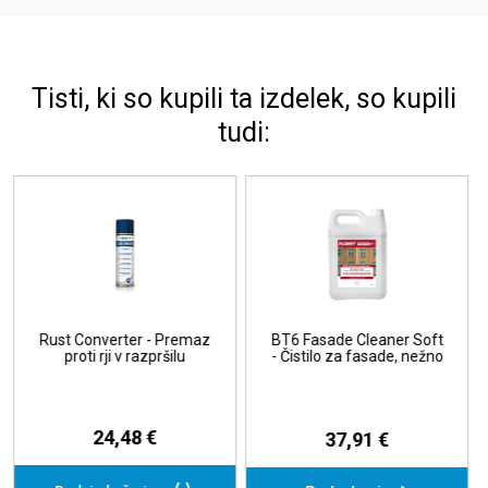
Tisti, ki so kupili ta izdelek, so kupili
tudi:
 Fasade Cleaner Soft
BT15 Wall Protect -
Univers
istilo za fasade, nežno
Zaščita za zidove
Uni
37,91 €
222,64 €