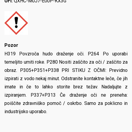
UFI:
QXHC-M0J7-E00P-KX3G
Pozor
H319 Povzroča hudo draženje oči. P264 Po uporabi
temeljito umiti roke. P280 Nositi zaščito za oči / zaščito za
obraz. P305+P351+P338 PRI STIKU Z OČMI: Previdno
izpirati z vodo nekaj minut. Odstranite kontaktne leče, če jih
imate in če to lahko storite brez težav. Nadaljujte z
izpiranjem. P337+P313 Če draženje oči ne preneha:
poiščite zdravniško pomoč / oskrbo. Samo za poklicno in
industrijsko uporabo.