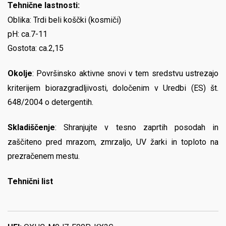
Tehnične lastnosti:
Oblika: Trdi beli koščki (kosmiči)
pH: ca.7-11
Gostota: ca.2,15
Okolje
: Površinsko aktivne snovi v tem sredstvu ustrezajo
kriterijem biorazgradljivosti, določenim v Uredbi (ES) št.
648/2004 o detergentih.
Skladiščenje
: Shranjujte v tesno zaprtih posodah in
zaščiteno pred mrazom, zmrzaljo, UV žarki in toploto na
prezračenem mestu.
Tehnični list