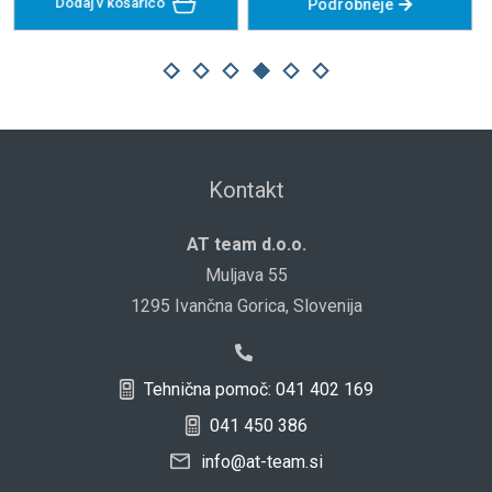
Povp
Podrobneje
Podrobneje
Kontakt
AT team d.o.o.
Muljava 55
1295 Ivančna Gorica, Slovenija
Tehnična pomoč: 041 402 169
041 450 386
info@at-team.si