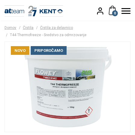
0
Domov
/
Čistila
/
Čistila za delavnico
/
T44 Thermofreeze - Sredstvo za odmrzovanje
NOVO
PRIPOROČAMO