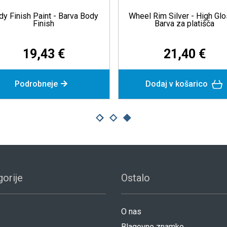
 - Prajmer v
Textured Plastic Paint Spray -
ršilu
Teksturna barva v spreju
52 €
31,57 €
neje
Podrobneje
orije
Ostalo
O nas
Blagovne znamke