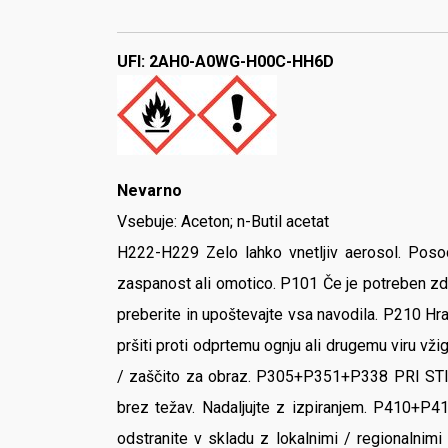
UFI: 2AH0-A0WG-H00C-HH6D
Nevarno
Vsebuje: Aceton; n-Butil acetat
H222-H229 Zelo lahko vnetljiv aerosol. Poso
zaspanost ali omotico. P101 Če je potreben zdr
preberite in upoštevajte vsa navodila. P210 Hra
pršiti proti odprtemu ognju ali drugemu viru vžig
/ zaščito za obraz. P305+P351+P338 PRI STIKU 
brez težav. Nadaljujte z izpiranjem. P410+P4
odstranite v skladu z lokalnimi / regionalnim