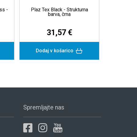
Stainless HCR - Barva za
Plastic Paint - Barva
nerjaveče jeklo
plastiko
28,97 €
25,32 €
Dodaj v košarico
Podrobneje
Spremljajte nas