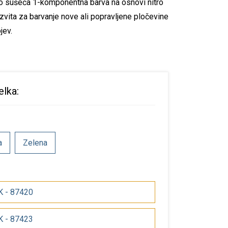
ro sušeča 1-komponentna barva na osnovi nitro
zvita za barvanje nove ali popravljene pločevine
jev.
elka:
a
Zelena
AK - 87420
AK - 87423