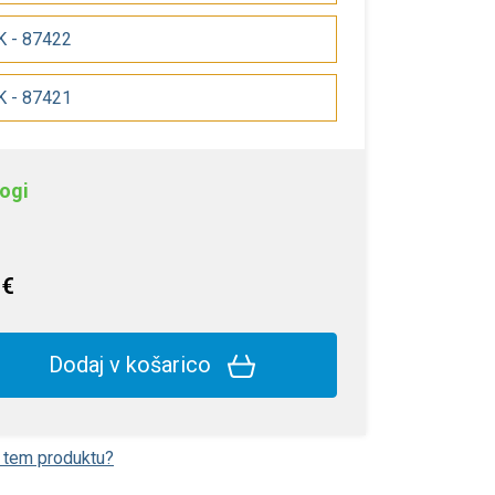
AK - 87422
AK - 87421
ogi
 €
Dodaj v košarico
o tem produktu?