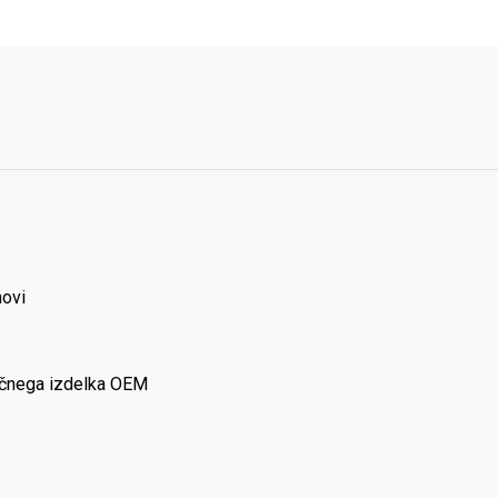
novi
ončnega izdelka OEM