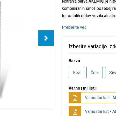
Notranja barva AKEMI® je hit
istila za verigo
epila za les
SF izdelki
pecialna orodja
tojala
kombiniranih smol, posebej ra
ter ostalih delov vozila ali stro
istila in nega rok
epila za kovino
arilni set
ozatorji
Preberite več
istila in razmastila
epila za navtiko
luca oprema
ditivi
pecialna lepila
Izberite variacijo izd
opila
Barva
olirna in loščilna
Bež
Črna
Siv
redstva
dstranjevalci rje
Varnostni listi:
pecialna čistila
Varnostni list - 
Varnostni list - 