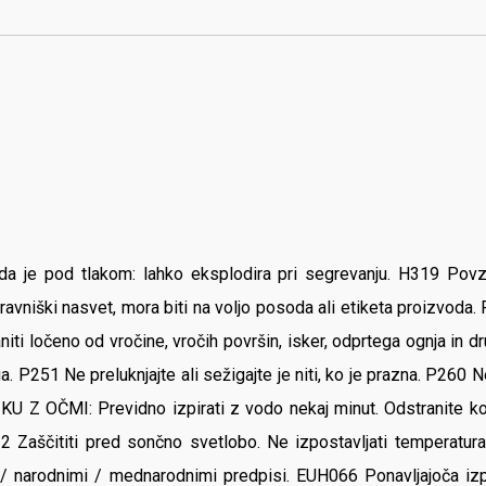
da je pod tlakom: lahko eksplodira pri segrevanju. H319 Pov
avniški nasvet, mora biti na voljo posoda ali etiketa proizvoda
niti ločeno od vročine, vročih površin, isker, odprtega ognja in 
a. P251 Ne preluknjajte ali sežigajte je niti, ko je prazna. P260 
Z OČMI: Previdno izpirati z vodo nekaj minut. Odstranite konta
12 Zaščititi pred sončno svetlobo. Ne izpostavljati temperat
i / narodnimi / mednarodnimi predpisi. EUH066 Ponavljajoča iz