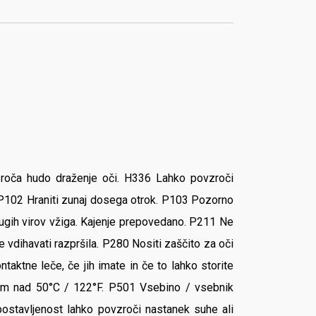
zroča hudo draženje oči. H336 Lahko povzroči
. P102 Hraniti zunaj dosega otrok. P103 Pozorno
drugih virov vžiga. Kajenje prepovedano. P211 Ne
Ne vdihavati razpršila. P280 Nositi zaščito za oči
ktne leče, če jih imate in če to lahko storite
uram nad 50°C / 122°F. P501 Vsebino / vsebnik
postavljenost lahko povzroči nastanek suhe ali