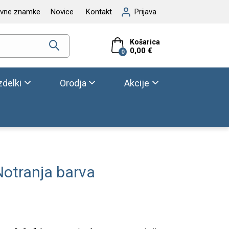
ovne znamke
Novice
Kontakt
Prijava
Košarica
0,00 €
0
zdelki
Orodja
Akcije
 Notranja barva