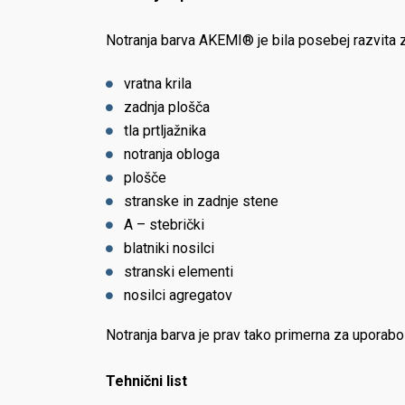
Notranja barva AKEMI® je bila posebej razvita 
vratna krila
zadnja plošča
tla prtljažnika
notranja obloga
plošče
stranske in zadnje stene
A – stebrički
blatniki nosilci
stranski elementi
nosilci agregatov
Notranja barva je prav tako primerna za uporabo v 
Tehnični list