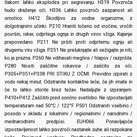
tlakom: lahko eksplodira pri segrevanju. H319 Povzroča
hudo draženje oči. H336 Lahko povzroči zaspanost ali
omotico. H412 Škodljivo za vodne organizme, z
dolgotrajnimi učinki. P210 Hraniti ločeno od vročine, vročih
površin, isker, odprtega ognja in drugih virov vžiga. Kajenje
prepovedano. P211 Ne pršiti proti odprtemu ognju ali
drugemu viru vžiga. P251 Ne preluknjajte ali sežigajte je niti,
ko je prazna. P260 Ne vdihavati meglice / hlapov / razpršila.
P280 Nositi zaščitne rokavice / zaščito za oči.
P305+P351+P338 PRI STIKU Z OČMI: Previdno izpirati z
vodo nekaj minut. Odstranite kontaktne leče, če jih imate in
če to lahko storite brez težav. Nadaljujte z izpiranjem.
P410+P412 Zaščititi pred sončno svetlobo. Ne izpostavljati
temperaturam nad 50°C / 122°F. P501 Odstraniti vsebino /
posodo v skladu z lokalnimi / regionalnimi / narodnimi /
mednarodnimi predpisi. EUH066 Ponavljajoča
izpostavljenost lahko povzroči nastanek suhe ali razpokane