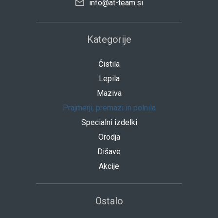
info@at-team.si
Kategorije
Čistila
Lepila
Maziva
Prajmerji, premazi in polnila
Specialni izdelki
Orodja
Dišave
Akcije
Ostalo