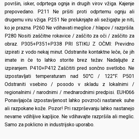
površin, isker, odprtega ognja in drugih virov vžiga. Kajenje
prepovedano. P211 Ne pršiti proti odprtemu ognju ali
drugemu viru vžiga. P251 Ne preluknjajte ali sežigajte je niti,
ko je prazna. P260 Ne vdihavati meglice / hlapov / razpršila.
P280 Nositi zaščitne rokavice / zaščito za oči / zaščito za
obraz. P305+P351+P338 PRI STIKU Z OČMI: Previdno
izpirati z vodo nekaj minut. Odstranite kontaktne leče, če jih
imate in če to lahko storite brez težav. Nadaljujte z
izpiranjem. P410+P412 Zaščititi pred sončno svetlobo. Ne
izpostavljati temperaturam nad 50°C / 122°F. P501
Odstraniti vsebino / posodo v skladu z lokalnimi /
regionalnimi / narodnimi / mednarodnimi predpisi. EUH066
Ponavljajoča izpostavljenost lahko povzroči nastanek suhe
ali razpokane kože. Pozor! Pri razprševanju lahko nastanejo
nevarne vdihljive kapljice. Ne vdihavajte razpršila ali meglic.
Samo za poklicno in industrijsko uporabo.