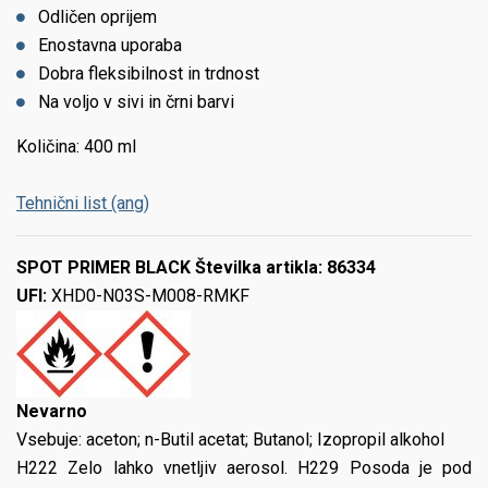
Odličen oprijem
Enostavna uporaba
Dobra fleksibilnost in trdnost
Na voljo v sivi in črni barvi
Količina: 400 ml
Tehnični list (ang)
SPOT PRIMER BLACK Številka artikla: 86334
UFI:
XHD0-N03S-M008-RMKF
Nevarno
Vsebuje:
aceton; n-Butil acetat; Butanol; Izopropil alkohol
H222 Zelo lahko vnetljiv aerosol. H229 Posoda je pod