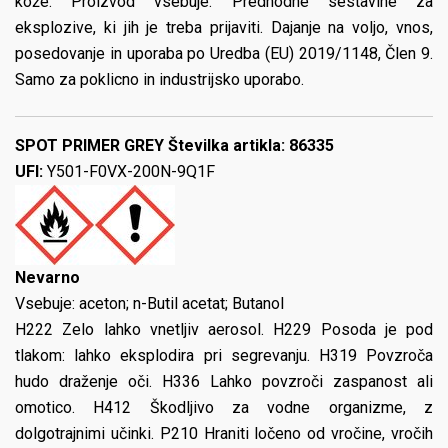
kože. Proizvod vsebuje: Predhodne sestavine za
eksplozive, ki jih je treba prijaviti. Dajanje na voljo, vnos,
posedovanje in uporaba po Uredba (EU) 2019/1148, Člen 9.
Samo za poklicno in industrijsko uporabo.
SPOT PRIMER GREY Številka artikla: 86335
UFI:
Y501-F0VX-200N-9Q1F
Nevarno
Vsebuje: aceton; n-Butil acetat; Butanol
H222 Zelo lahko vnetljiv aerosol. H229 Posoda je pod
tlakom: lahko eksplodira pri segrevanju. H319 Povzroča
hudo draženje oči. H336 Lahko povzroči zaspanost ali
omotico. H412 Škodljivo za vodne organizme, z
dolgotrajnimi učinki. P210 Hraniti ločeno od vročine, vročih